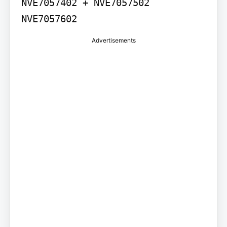
NVE7057402 + NVE7057502 
NVE7057602
Advertisements