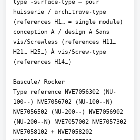
type -surface-type – pour 
huisserie / architrave-type 
(references H1… = single module) 
conception A / design A Sans 
vis/Screwless (references H11… 
H21… H25…) À vis/Screw-type 
(references H14…)

Bascule/ Rocker

Type reference NVE7056302 (NU-
100--) NVE7056702 (NU-100--N) 
NVE7056502 (NU-200--) NVE7056902 
(NU-200--N) NVE7057002 NVE7057302 
NVE7058102 + NVE7058202 