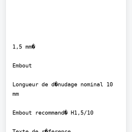
1,5 mm�

Embout

Longueur de d�nudage nominal 10 
mm

Embout recommand� H1,5/10

Texte de r�ference
