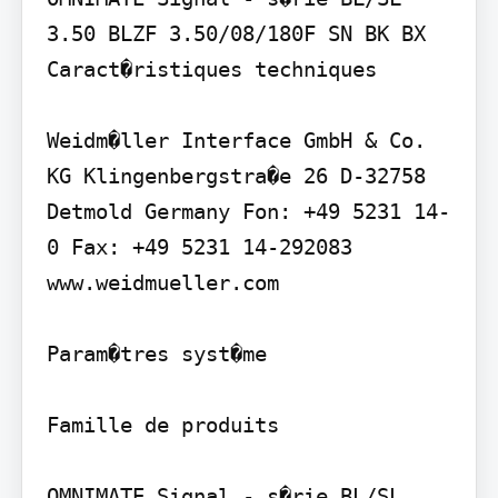
3.50 BLZF 3.50/08/180F SN BK BX

Caract�ristiques techniques

Weidm�ller Interface GmbH & Co. 
KG Klingenbergstra�e 26 D-32758 
Detmold Germany Fon: +49 5231 14-
0 Fax: +49 5231 14-292083 
www.weidmueller.com

Param�tres syst�me

Famille de produits

OMNIMATE Signal - s�rie BL/SL 