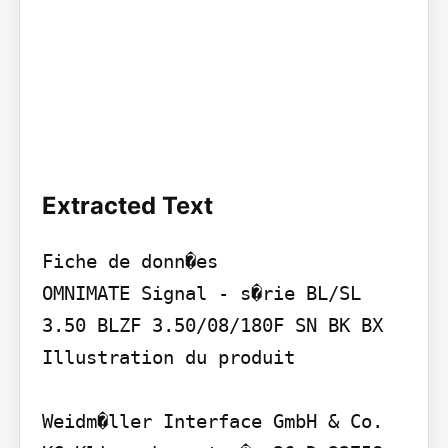
Extracted Text
Fiche de donn�es

OMNIMATE Signal - s�rie BL/SL 
3.50 BLZF 3.50/08/180F SN BK BX

Illustration du produit

Weidm�ller Interface GmbH & Co. 