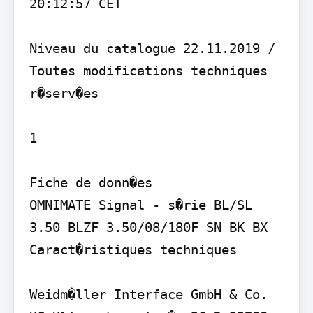
20:12:57 CET

Niveau du catalogue 22.11.2019 / 
Toutes modifications techniques 
r�serv�es

1

Fiche de donn�es

OMNIMATE Signal - s�rie BL/SL 
3.50 BLZF 3.50/08/180F SN BK BX

Caract�ristiques techniques

Weidm�ller Interface GmbH & Co. 