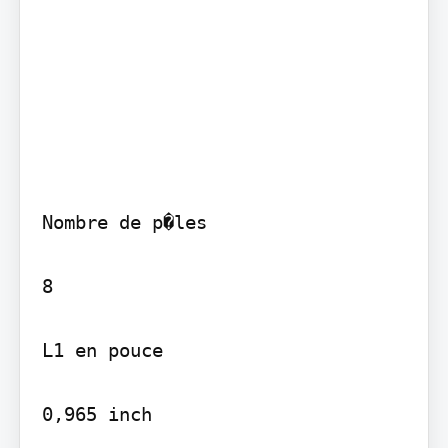
Nombre de p�les

8

L1 en pouce

0,965 inch
