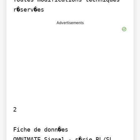
Advertisements
2

Fiche de donn�es

OMNIMATE Signal - s�rie BL/SL 