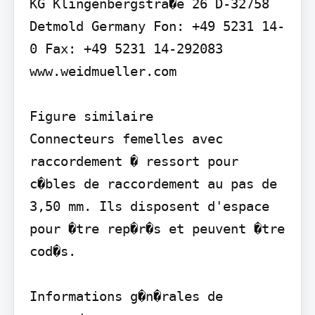
KG Klingenbergstra�e 26 D-32758 
Detmold Germany Fon: +49 5231 14-
0 Fax: +49 5231 14-292083 
www.weidmueller.com

Figure similaire

Connecteurs femelles avec 
raccordement � ressort pour 
c�bles de raccordement au pas de 
3,50 mm. Ils disposent d'espace 
pour �tre rep�r�s et peuvent �tre 
cod�s.

Informations g�n�rales de 