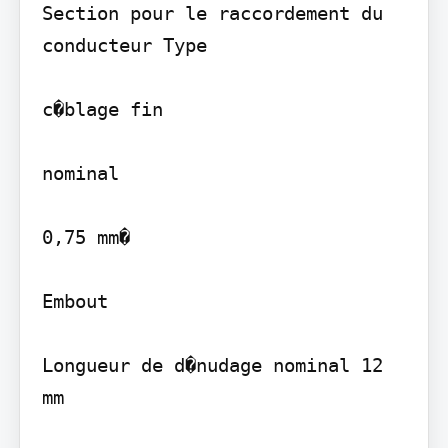
Section pour le raccordement du 
conducteur Type

c�blage fin

nominal

0,75 mm�

Embout

Longueur de d�nudage nominal 12 
mm
