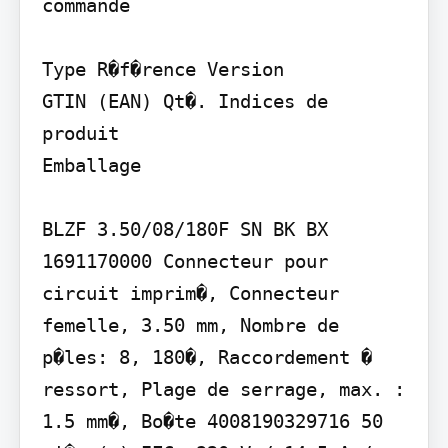
commande

Type R�f�rence Version

GTIN (EAN) Qt�. Indices de 
produit

Emballage

BLZF 3.50/08/180F SN BK BX 
1691170000 Connecteur pour 
circuit imprim�, Connecteur 
femelle, 3.50 mm, Nombre de 
p�les: 8, 180�, Raccordement � 
ressort, Plage de serrage, max. : 
1.5 mm�, Bo�te 4008190329716 50 