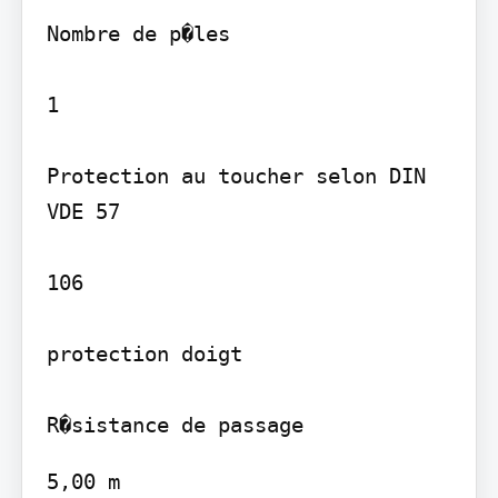
Nombre de p�les

1

Protection au toucher selon DIN 
VDE 57

106

protection doigt

5,00 m
