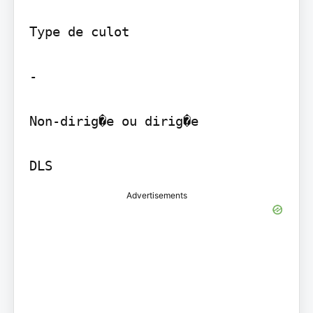
Type de culot

-

Non-dirig�e ou dirig�e

DLS
Advertisements