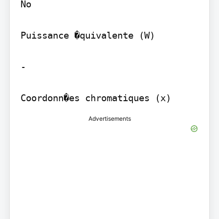
No

Puissance �quivalente (W)

-

Advertisements