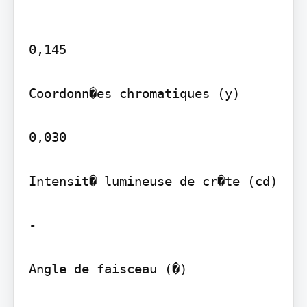
0,145

Coordonn�es chromatiques (y)

0,030

Intensit� lumineuse de cr�te (cd)

-

Angle de faisceau (�)
