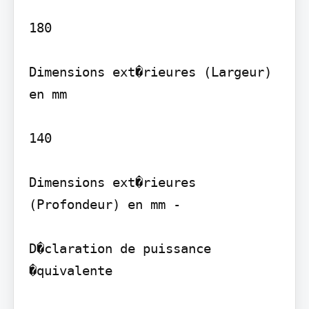
180

Dimensions ext�rieures (Largeur) 
en mm

140

Dimensions ext�rieures 
(Profondeur) en mm -

D�claration de puissance 
�quivalente
