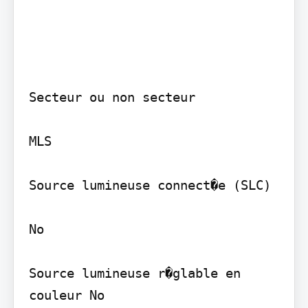
Secteur ou non secteur

MLS

Source lumineuse connect�e (SLC)

No

Source lumineuse r�glable en 
couleur No
