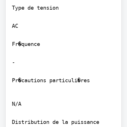
Type de tension

AC

Fr�quence

-

Pr�cautions particuli�res
N/A

Distribution de la puissance 