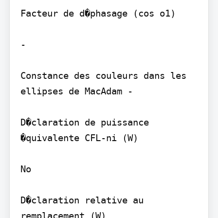
Facteur de d�phasage (cos o1)

-

Constance des couleurs dans les 
ellipses de MacAdam -

D�claration de puissance 
�quivalente CFL-ni (W)

No

D�claration relative au 
remplacement (W)
