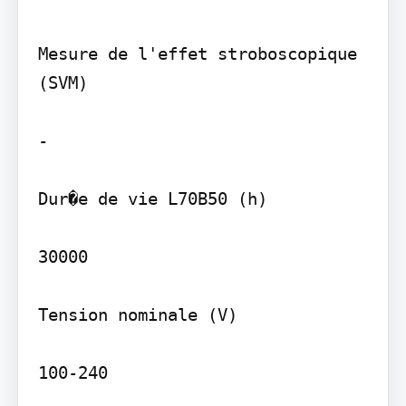
Mesure de l'effet stroboscopique 
(SVM)

-

Dur�e de vie L70B50 (h)

30000

Tension nominale (V)

100-240
