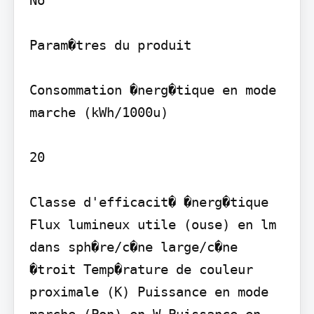
Param�tres du produit

Consommation �nerg�tique en mode 
marche (kWh/1000u)

20

Classe d'efficacit� �nerg�tique 
Flux lumineux utile (ouse) en lm 
dans sph�re/c�ne large/c�ne 
�troit Temp�rature de couleur 
proximale (K) Puissance en mode 
marche (Pon) en W Puissance en 