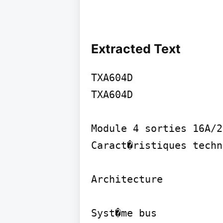
Extracted Text
TXA604D

TXA604D

Module 4 sorties 16A/2
Caract�ristiques techn
Architecture

Syst�me bus
