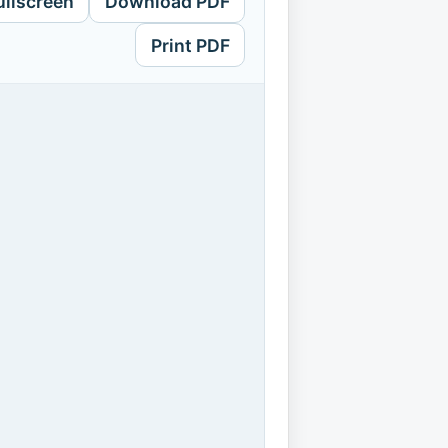
ullscreen
Download PDF
Print PDF