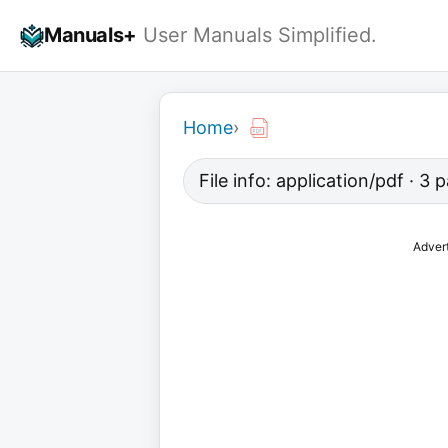
Skip
Manuals+
User Manuals Simplified.
to
content
Home
›
File info: application/pdf · 3
Adver