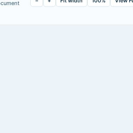
−
+
Fit width
100%
View F
document