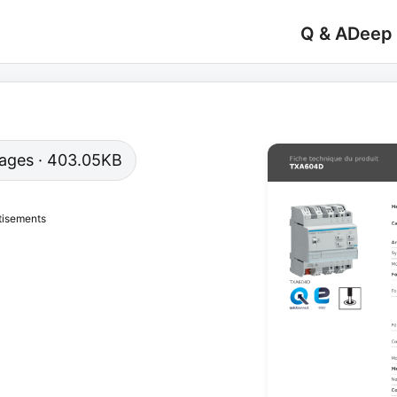
Q & A
Deep
 pages · 403.05KB
tisements