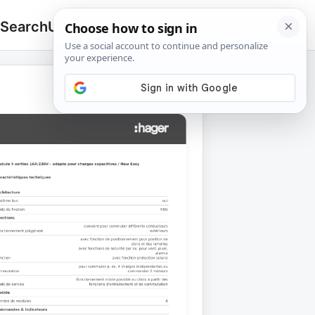
 Search
Upload
🔍
Search
for: