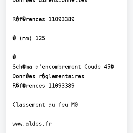
R�f�rences 11093389

� (mm) 125

�

Sch�ma d'encombrement Coude 45�

Donn�es r�glementaires

R�f�rences 11093389

Classement au feu M0

www.aldes.fr
