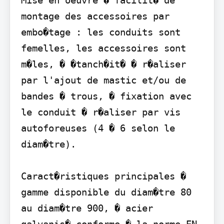
montage des accessoires par 
embo�tage : les conduits sont 
femelles, les accessoires sont 
m�les, � �tanch�it� � r�aliser 
par l'ajout de mastic et/ou de 
bandes � trous, � fixation avec 
le conduit � r�aliser par vis 
autoforeuses (4 � 6 selon le 
diam�tre).

Caract�ristiques principales � 
gamme disponible du diam�tre 80 
au diam�tre 900, � acier 
galvanis� conforme � la norme EN 