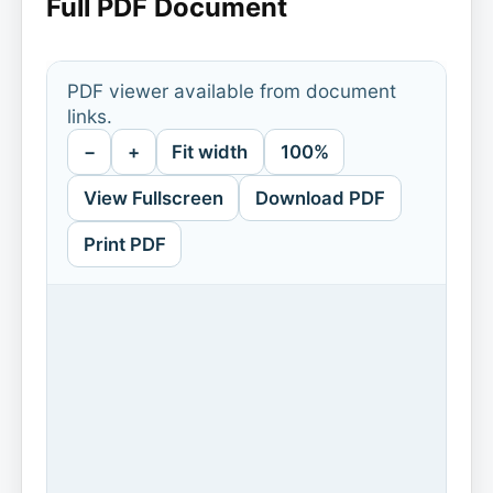
Full PDF Document
PDF viewer available from document
links.
−
+
Fit width
100%
View Fullscreen
Download PDF
Print PDF