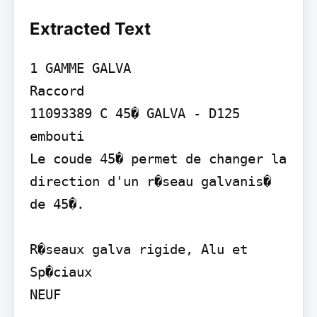
Extracted Text
1 GAMME GALVA

Raccord

11093389 C 45� GALVA - D125 
embouti

Le coude 45� permet de changer la 
direction d'un r�seau galvanis� 
de 45�.

R�seaux galva rigide, Alu et 
Sp�ciaux

NEUF
