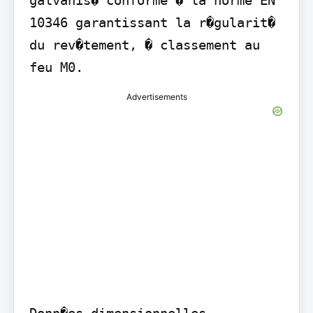
10346 garantissant la r�gularit� 
du rev�tement, � classement au 
feu M0.
Advertisements
Donn�es dimensionnelles
