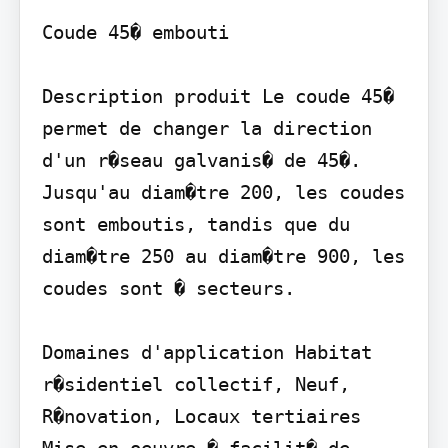
Coude 45� embouti

Description produit Le coude 45� 
permet de changer la direction 
d'un r�seau galvanis� de 45�. 
Jusqu'au diam�tre 200, les coudes 
sont emboutis, tandis que du 
diam�tre 250 au diam�tre 900, les 
coudes sont � secteurs.

Domaines d'application Habitat 
r�sidentiel collectif, Neuf, 
R�novation, Locaux tertiaires 
Mise en oeuvre � facilit� de 