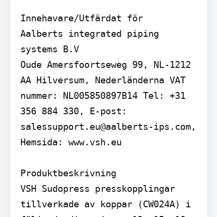
Innehavare/Utfärdat för

Aalberts integrated piping 
systems B.V

Oude Amersfoortseweg 99, NL-1212 
AA Hilversum, Nederländerna VAT 
nummer: NL005850897B14 Tel: +31 
356 884 330, E-post: 
salessupport.eu@aalberts-ips.com, 
Hemsida: www.vsh.eu

Produktbeskrivning

VSH Sudopress presskopplingar 
tillverkade av koppar (CW024A) i 