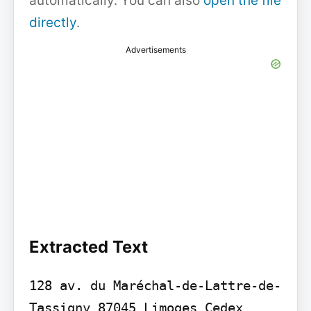
automatically. You can also
open the file
directly
.
Advertisements
Extracted Text
128 av. du Maréchal-de-Lattre-de-
Tassigny 87045 Limoges Cedex 