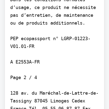
d’usage, ce produit ne nécessite 
pas d’entretien, de maintenance 
ou de produits additionnels.

PEP ecopassport n° LGRP-01223-
V01.01-FR

A E2553A-FR

Page 2 / 4

128 av. du Maréchal-de-Lattre-de-
Tassigny 87045 Limoges Cedex 
France Tél. 05 55 06 87 87 Fax. 