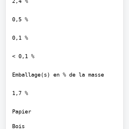
2,4 %

0,5 %

0,1 %

< 0,1 %

Emballage(s) en % de la masse

1,7 %

Bois
