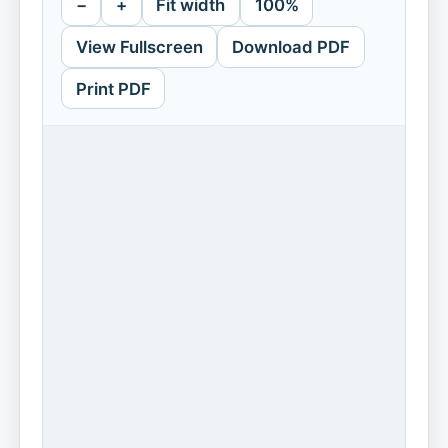
−
+
Fit width
100%
View Fullscreen
Download PDF
Print PDF