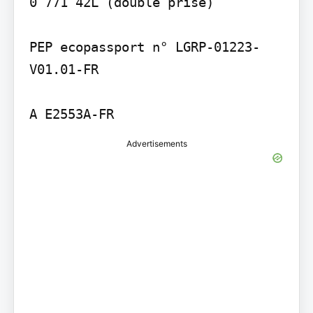
0 771 42L (double prise)

PEP ecopassport n° LGRP-01223-
V01.01-FR

Advertisements