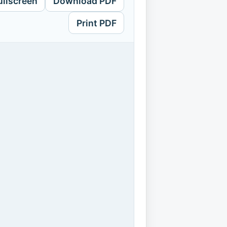
ullscreen
Download PDF
Print PDF