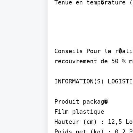
Tenue en temp�rature (
Conseils Pour la r�ali
recouvrement de 50 % m
INFORMATION(S) LOGISTI
Produit packag�

Film plastique

Hauteur (cm) : 12,5 Lo
Poids net (kg) : 0,2 P