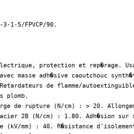
-3-1-5/FPVCP/90.

lectrique, protection et rep�rage. Usa
avec masse adh�sive caoutchouc synth�t
Retardateurs de flamme/autoextinguible
s plomb.

rge de rupture (N/cm) : > 20. Allongem
acier 2B (N/cm) : 1.80. Adh�sion sur s
e (kV/mm) : 40. R�sistance d'isolement