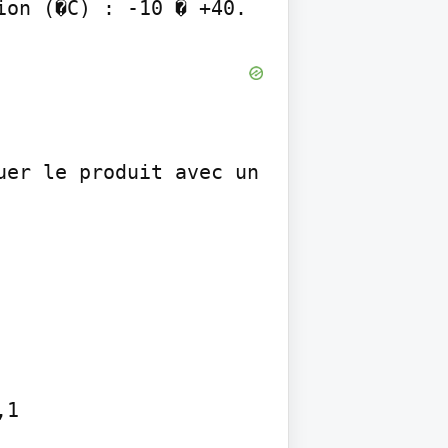
ion (�C) : -10 � +40.
er le produit avec un 
1
