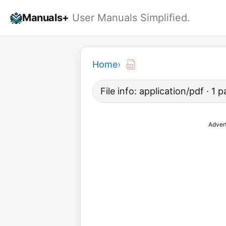
Skip
Manuals+
User Manuals Simplified.
to
content
Home
›
File info: application/pdf · 1
Adver