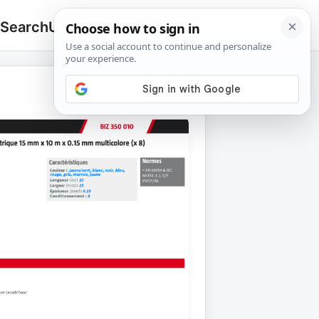
 Search
Upload
🔍
Search
for: