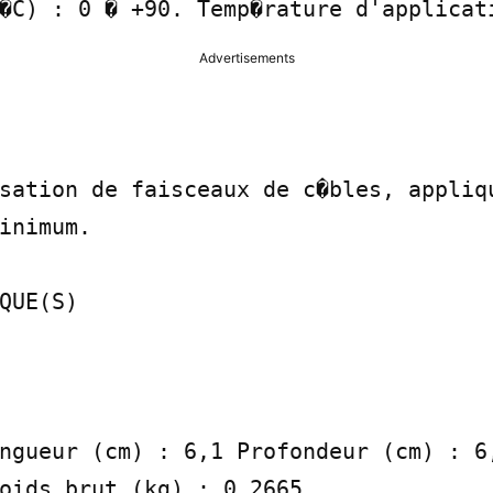
�C) : 0 � +90. Temp�rature d'applicat
Advertisements
sation de faisceaux de c�bles, appliqu
inimum.

QUE(S)

ngueur (cm) : 6,1 Profondeur (cm) : 6,
oids brut (kg) : 0,2665
