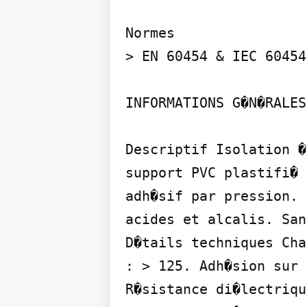
Normes

> EN 60454 & IEC 60454
INFORMATIONS G�N�RALES

Descriptif Isolation �
support PVC plastifi� 
adh�sif par pression. 
acides et alcalis. San
D�tails techniques Cha
: > 125. Adh�sion sur 
R�sistance di�lectriqu