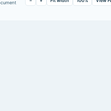
−
+
Fit width
100%
View F
document