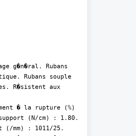
ge g�n�ral. Rubans 
ique. Rubans souple 
s. R�sistent aux 
ent � la rupture (%) 
upport (N/cm) : 1.80. 
 (/mm) : 1011/25. 