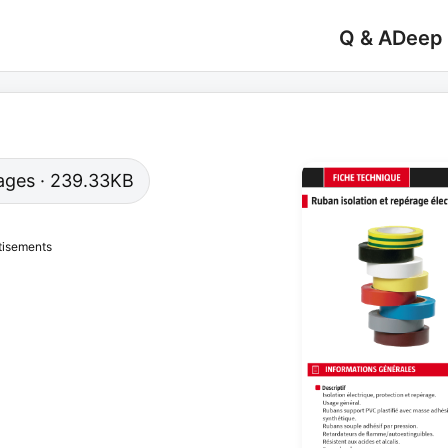
Q & A
Deep
 pages · 239.33KB
tisements