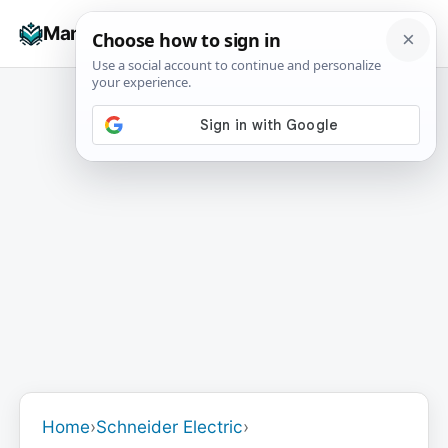
Skip
☰
Manuals+
to
To
content
na
Home
›
Schneider Electric
›