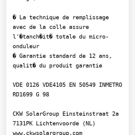
� La technique de remplissage 
avec de la colle assure 
l'�tanch�it� totale du micro-
onduleur

� Garantie standard de 12 ans, 
qualit� du produit garantie

VDE 0126 VDE4105 EN 50549 INMETRO 
RD1699 G 98

CKW SolarGroup Einsteinstraat 2a

7131PK Lichtenvoorde (NL)

www.ckwsolargroup.com 