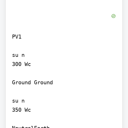
PV1

su n

300 Wc

Ground Ground

su n

350 Wc

NeutralEarth
