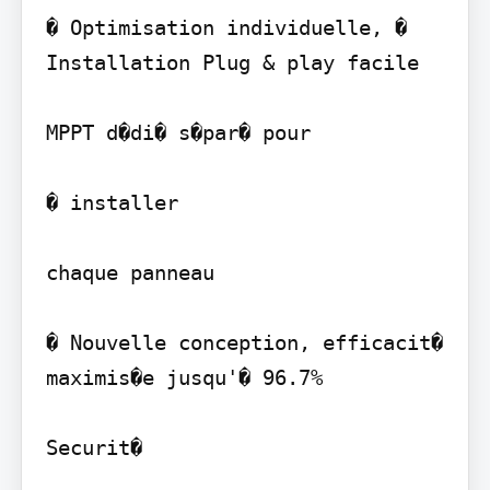
� Optimisation individuelle, � 
Installation Plug & play facile

MPPT d�di� s�par� pour

� installer

chaque panneau

� Nouvelle conception, efficacit� 
maximis�e jusqu'� 96.7%

Securit�
