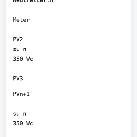
Meter

PV2

su n

350 Wc

PVn+1

su n

350 Wc
