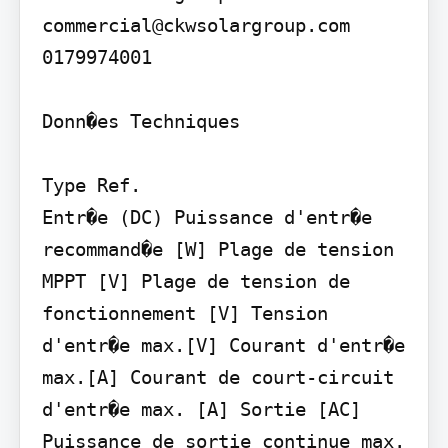
commercial@ckwsolargroup.com

0179974001

Donn�es Techniques

Type Ref.

Entr�e (DC) Puissance d'entr�e 
recommand�e [W] Plage de tension 
MPPT [V] Plage de tension de 
fonctionnement [V] Tension 
d'entr�e max.[V] Courant d'entr�e 
max.[A] Courant de court-circuit 
d'entr�e max. [A] Sortie [AC] 
Puissance de sortie continue max. 