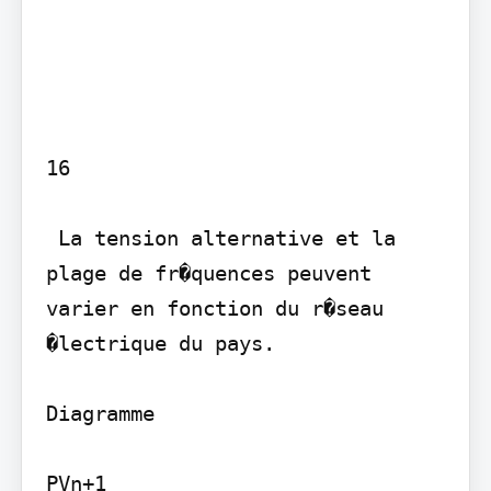
16

 La tension alternative et la 
plage de fr�quences peuvent 
varier en fonction du r�seau 
�lectrique du pays.

Diagramme

PVn+1
