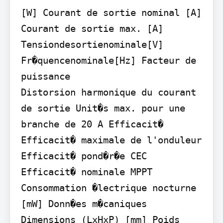
[W] Courant de sortie nominal [A] 
Courant de sortie max. [A]

Tensiondesortienominale[V] 
Fr�quencenominale[Hz] Facteur de 
puissance

Distorsion harmonique du courant 
de sortie Unit�s max. pour une 
branche de 20 A Efficacit� 
Efficacit� maximale de l'onduleur 
Efficacit� pond�r�e CEC 
Efficacit� nominale MPPT 
Consommation �lectrique nocturne 
[mW] Donn�es m�caniques 
Dimensions (LxHxP) [mm] Poids 