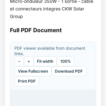
Micro-onduleur 350W - 1 sortie - cable
et connecteurs integres CKW Solar
Group
Full PDF Document
PDF viewer available from document
links.
−
+
Fit width
100%
View Fullscreen
Download PDF
Print PDF