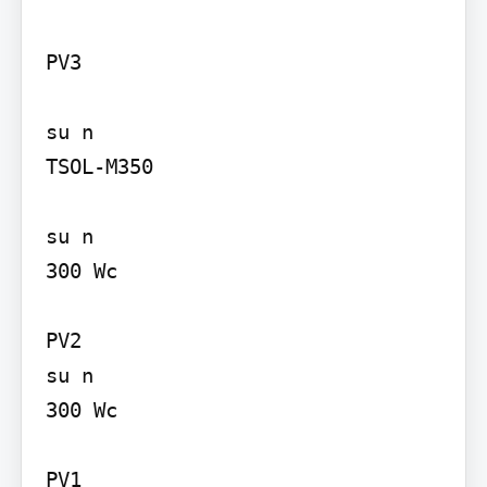
PV3

su n

TSOL-M350

su n

300 Wc

PV2

su n

300 Wc

PV1