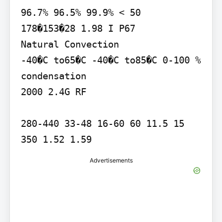
96.7% 96.5% 99.9% < 50

178�153�28 1.98 I P67

Natural Convection

-40�C to65�C -40�C to85�C 0-100 % 
condensation

2000 2.4G RF

280-440 33-48 16-60 60 11.5 15

350 1.52 1.59
Advertisements