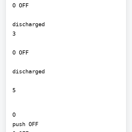
O OFF

discharged

3

O OFF

discharged

5
O

push OFF
