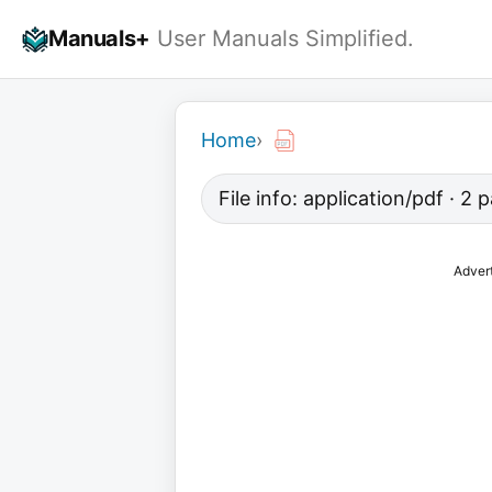
Skip
Manuals+
User Manuals Simplified.
to
content
Home
›
File info: application/pdf · 2
Adver