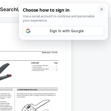
 Search
Upload
🔍
Search
for: