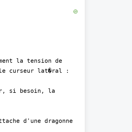
ent la tension de 
e curseur lat�ral :

, si besoin, la 
tache d'une dragonne 