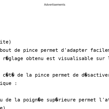
Advertisements
ite)

bout de pince permet d'adapter facilem
 r�glage obtenu est visualisable sur l
 c�t� de la pince permet de d�sactiver
ique :

u de la poign�e sup�rieure permet l'at
e).
