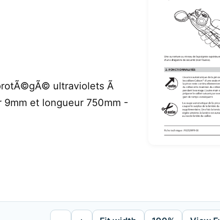
protÃ©gÃ© ultraviolets Ã
ur 9mm et longueur 750mm -