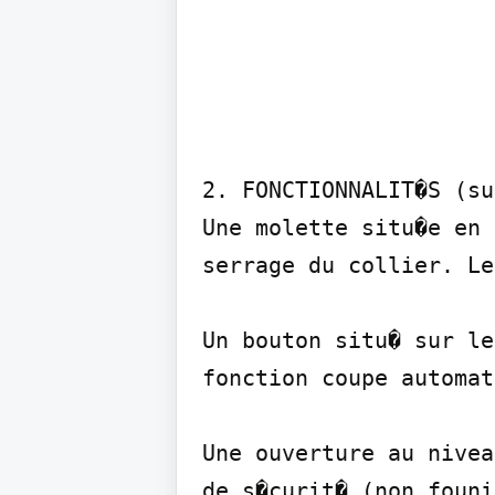
2. FONCTIONNALIT�S (su
Une molette situ�e en 
serrage du collier. Le
Un bouton situ� sur le
fonction coupe automat
Une ouverture au nivea
de s�curit� (non founi