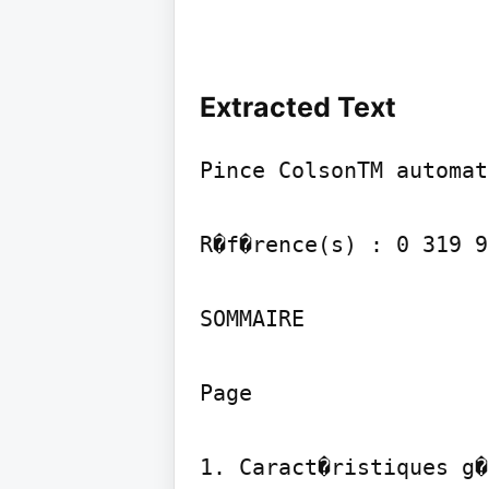
Extracted Text
Pince ColsonTM automat
R�f�rence(s) : 0 319 97
SOMMAIRE

Page

1. Caract�ristiques g�