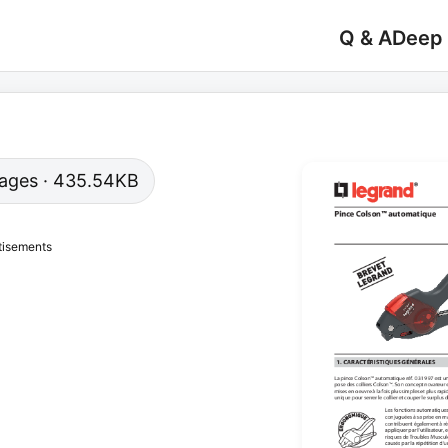
Q & A
Deep
 pages · 435.54KB
tisements