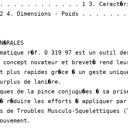
. . . . . . . . . . . . 1 3. Caract�ri
2 4. Dimensions - Poids . . . . . . . 
N�RALES

matique r�f. 0 319 97 est un outil des
 concept novateur et brevet� rend leur
t plus rapides gr�ce � un geste unique
urplus de lani�re.

ques de la pince conjugu�es � sa prise
� r�duire les efforts � appliquer par 
s de Troubles Musculo-Squelettiques (T
ouvement.