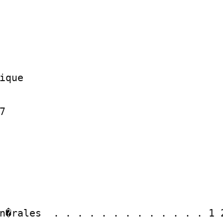
ique



n�rales  . . . . . . . . . . . . . 1 2