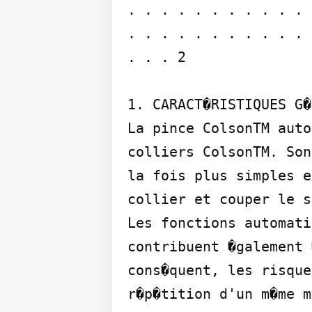
. . . . . . . . . . . 
. . . . . . . . . . . 
. . . 2

1. CARACT�RISTIQUES G�
La pince ColsonTM auto
colliers ColsonTM. Son
la fois plus simples e
collier et couper le s
Les fonctions automati
contribuent �galement 
cons�quent, les risque
r�p�tition d'un m�me m