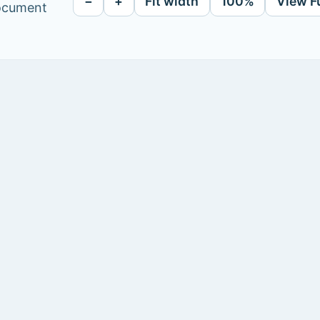
−
+
Fit width
100%
View F
document