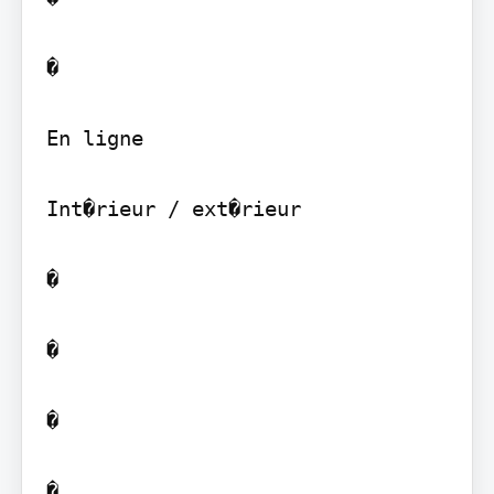
�

En ligne

Int�rieur / ext�rieur

�

�

�
