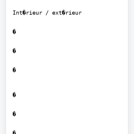
Int�rieur / ext�rieur

�

�

�
�

�

�
