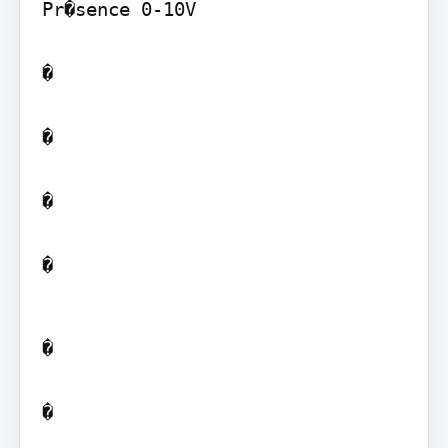
Pr�sence 0-10V

�

�

�

�
�

�
