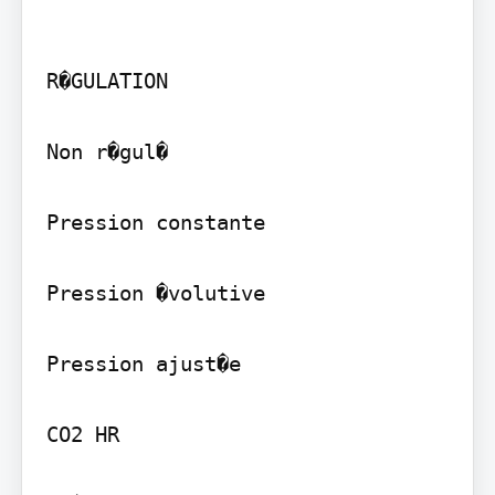
R�GULATION

Non r�gul�

Pression constante

Pression �volutive

Pression ajust�e

CO2 HR
