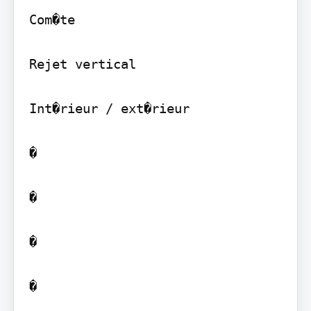
Com�te

Rejet vertical

Int�rieur / ext�rieur

�

�

�

�
