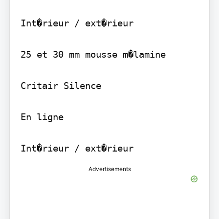
Int�rieur / ext�rieur

25 et 30 mm mousse m�lamine

Critair Silence

En ligne

Advertisements