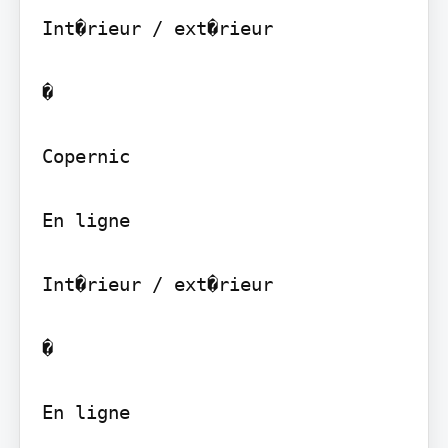
Int�rieur / ext�rieur

�

Copernic

En ligne

Int�rieur / ext�rieur

�

En ligne
