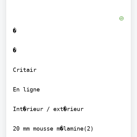
�

�

Critair

En ligne

Int�rieur / ext�rieur

20 mm mousse m�lamine(2)
