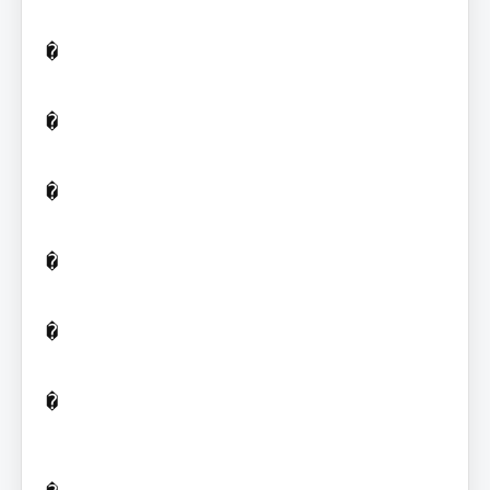
�

�

�

�

�

�