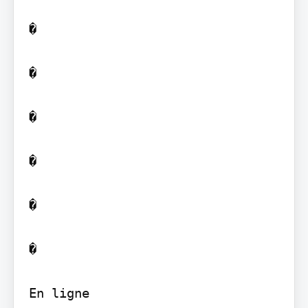
�

�

�

�

�

�

En ligne
