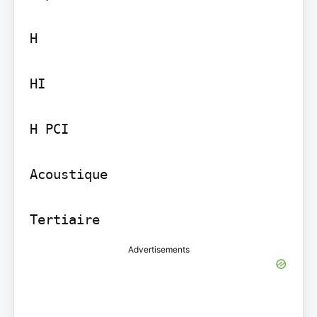
H

HI

H PCI

Acoustique

Tertiaire
Advertisements