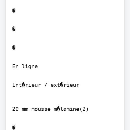
�

�

�

En ligne

Int�rieur / ext�rieur
20 mm mousse m�lamine(2)

�
