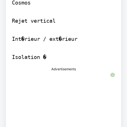
Cosmos

Rejet vertical

Int�rieur / ext�rieur

Advertisements