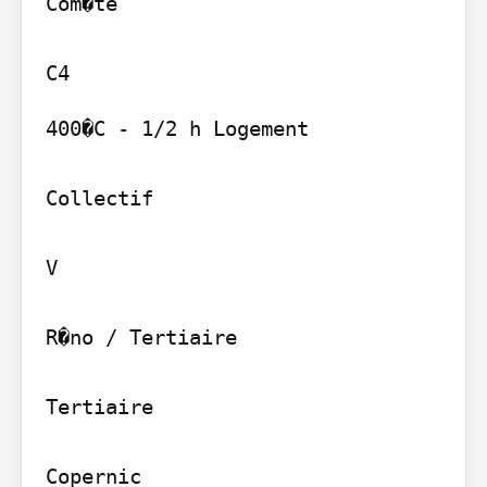
Com�te

400�C - 1/2 h Logement

Collectif

V

R�no / Tertiaire

Tertiaire

Copernic
