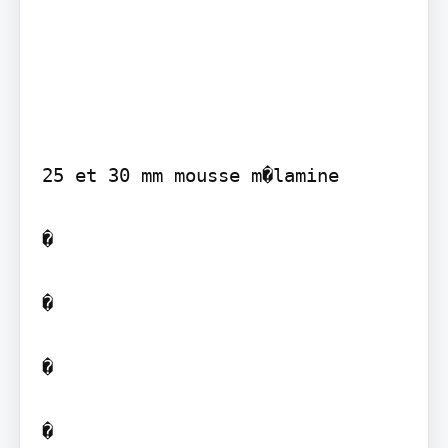
25 et 30 mm mousse m�lamine

�

�

�

�
