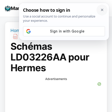
Skip
☰
Manuals+
to
To
content
na
Home
›
Schémas LD03226AA pour Hermes
Schémas
LD03226AA pour
Hermes
Advertisements