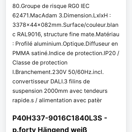
80.Groupe de risque RG0 IEC
62471.MacAdam 3.Dimension.LxlxH :
3378x44x082mm.Surface/couleur.blan
c RAL9016, structure fine mate.Matériau
: Profilé aluminium.Optique.Diffuseur en
PMMA satiné.Indice de protection.IP20 /
Classe de protection
I.Branchement.230V 50/60Hz.incl.
convertisseur DALI.3 filins de
suspension 2000mm avec tendeurs
rapide.s / alimentation avec patèr
P40H337-9016C1840L3S -
p.forty Hängend weiß