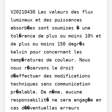
V20210430 Les valeurs des flux 
lumineux et des puissances 
absorb�es sont soumises � une 
tol�rance de plus ou moins 10% et 
de plus ou moins 150 degr�s 
kelvin pour concernant les 
temp�ratures de couleur. Nous 
nous r�servons le droit 
d�effectuer des modifications 
techniques sans communication 
pr�alable. De m�me, aucune 
responsabilit� ne sera engag�e en 
cas d��ventuelles erreurs 