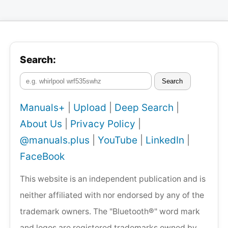
Search:
Search
Manuals+
|
Upload
|
Deep Search
|
About Us
|
Privacy Policy
|
@manuals.plus
|
YouTube
|
LinkedIn
|
FaceBook
This website is an independent publication and is
neither affiliated with nor endorsed by any of the
trademark owners. The "Bluetooth®" word mark
and logos are registered trademarks owned by