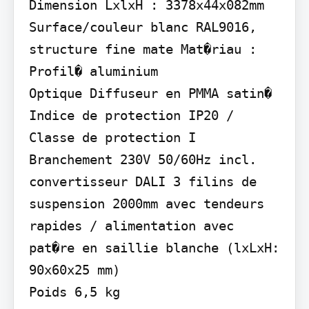
Dimension LxlxH : 3378x44x082mm

Surface/couleur blanc RAL9016, 
structure fine mate Mat�riau : 
Profil� aluminium

Optique Diffuseur en PMMA satin�

Indice de protection IP20 / 
Classe de protection I

Branchement 230V 50/60Hz incl. 
convertisseur DALI 3 filins de 
suspension 2000mm avec tendeurs 
rapides / alimentation avec 
pat�re en saillie blanche (lxLxH: 
90x60x25 mm)

Poids 6,5 kg
