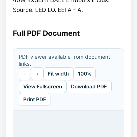
40W 4938lm DALI. Embouts inclus.
Source. LED LO. EEI A - A.
Full PDF Document
PDF viewer available from document
links.
−
+
Fit width
100%
View Fullscreen
Download PDF
Print PDF