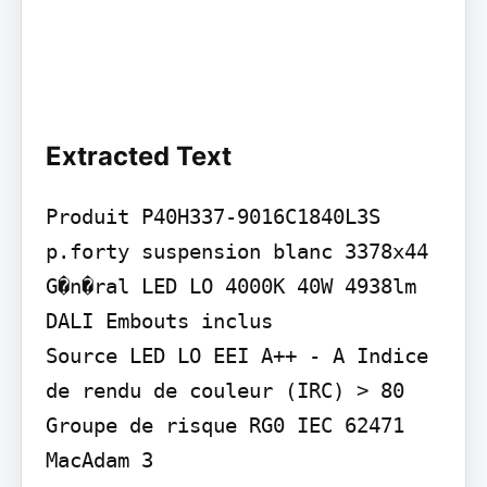
Extracted Text
Produit P40H337-9016C1840L3S 
p.forty suspension blanc 3378x44

G�n�ral LED LO 4000K 40W 4938lm 
DALI Embouts inclus

Source LED LO EEI A++ - A Indice 
de rendu de couleur (IRC) > 80 
Groupe de risque RG0 IEC 62471 
MacAdam 3
