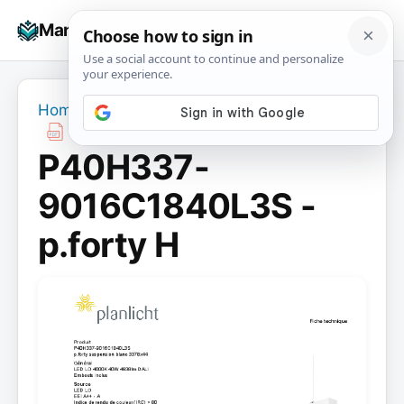
Skip
☰
Manuals+
to
To
content
na
Home
›
P40H337-9016C1840L3S - p.forty H
P40H337-
9016C1840L3S -
p.forty H