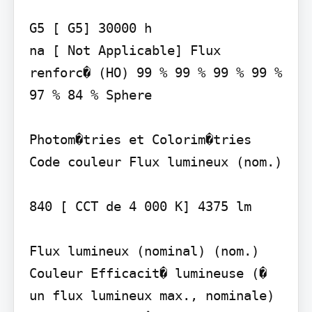
G5 [ G5] 30000 h

na [ Not Applicable] Flux 
renforc� (HO) 99 % 99 % 99 % 99 % 
97 % 84 % Sphere

Photom�tries et Colorim�tries 
Code couleur Flux lumineux (nom.)

840 [ CCT de 4 000 K] 4375 lm

Flux lumineux (nominal) (nom.) 
Couleur Efficacit� lumineuse (� 
un flux lumineux max., nominale) 