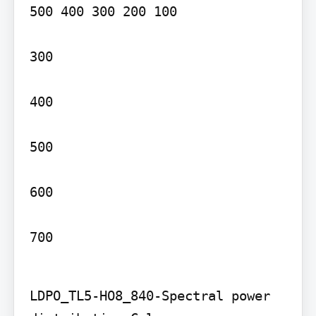
500 400 300 200 100

300

400

500

600

700
LDPO_TL5-HO8_840-Spectral power 