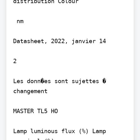
distribution Colour

 nm

Datasheet, 2022, janvier 14

2

Les donn�es sont sujettes � 
changement

MASTER TL5 HO

Lamp luminous flux (%) Lamp 