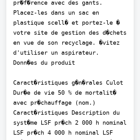
pr�f�rence avec des gants. 
Placez-les dans un sac en 
plastique scell� et portez-le � 
votre site de gestion des d�chets 
en vue de son recyclage. �vitez 
d'utiliser un aspirateur.

Donn�es du produit

Caract�ristiques g�n�rales Culot 
Dur�e de vie 50 % de mortalit� 
avec pr�chauffage (nom.) 
Caract�ristiques Description du 
syst�me LSF pr�ch 2 000 h nominal 
LSF pr�ch 4 000 h nominal LSF 