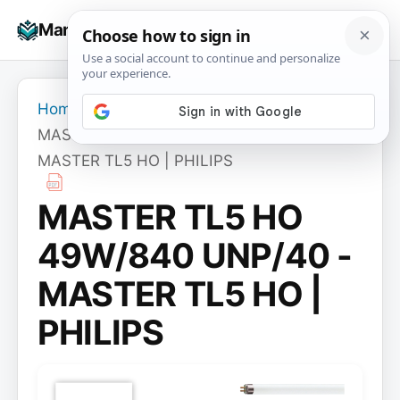
Skip
☰
Manuals+
to
To
content
na
Home
›
MASTER TL5 HO 49W/840 UNP/40 -
MASTER TL5 HO | PHILIPS
MASTER TL5 HO
49W/840 UNP/40 -
MASTER TL5 HO |
PHILIPS