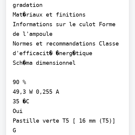
gradation

Mat�riaux et finitions 
Informations sur le culot Forme 
de l'ampoule

Normes et recommandations Classe 
d'efficacit� �nerg�tique

Sch�ma dimensionnel

90 %

49,3 W 0,255 A

35 �C

Oui

Pastille verte T5 [ 16 mm (T5)]

G
