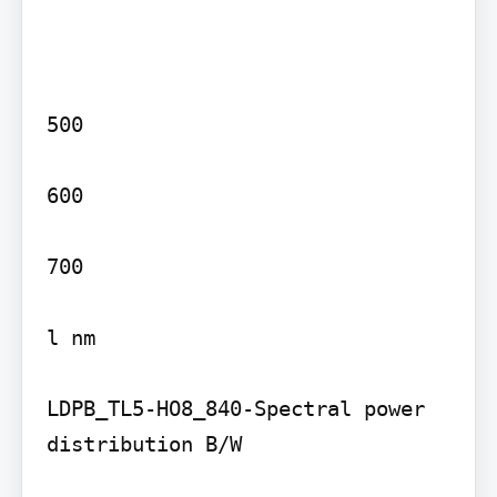
500

600

700

l nm

LDPB_TL5-HO8_840-Spectral power 
distribution B/W
