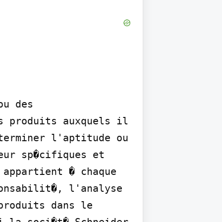
u des 
 produits auxquels il 
erminer l'aptitude ou 
ur sp�cifiques et 
appartient � chaque 
nsabilit�, l'analyse 
roduits dans le 