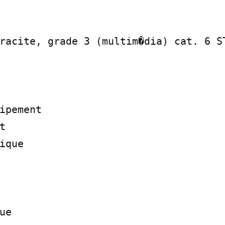
racite, grade 3 (multim�dia) cat. 6 ST
ipement



ique

e
