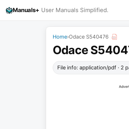
Skip
Manuals+
User Manuals Simplified.
to
content
Home
›
Odace S540476
Odace S5404
File info: application/pdf · 2
Adver