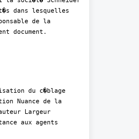
 la soci�t� Schneider 
�s dans lesquelles 
onsable de la 
ent document.
sation du c�blage 
ion Nuance de la 
uteur Largeur 
ance aux agents 