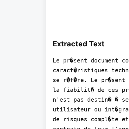
Extracted Text
Le pr�sent document co
caract�ristiques techn
se r�f�re. Le pr�sent 
la fiabilit� de ces pr
n'est pas destin� � se
utilisateur ou int�gra
de risques compl�te et