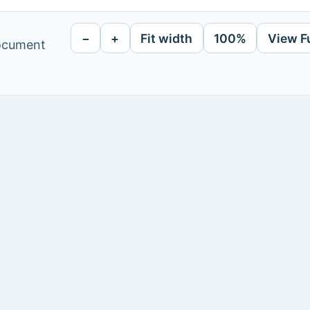
−
+
Fit width
100%
View F
document