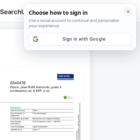
 Search
Upload
🔍
Search
for: