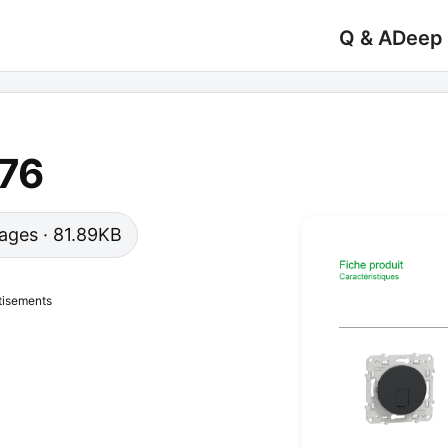
Q & A
Deep
76
 pages · 81.89KB
tisements