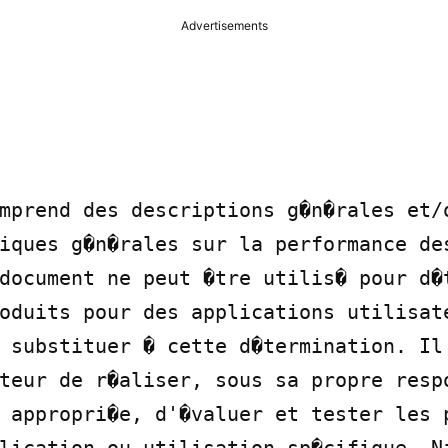
Advertisements
mprend des descriptions g�n�rales et/o
iques g�n�rales sur la performance des
document ne peut �tre utilis� pour d�t
oduits pour des applications utilisate
 substituer � cette d�termination. Il 
teur de r�aliser, sous sa propre respo
 appropri�e, d'�valuer et tester les p