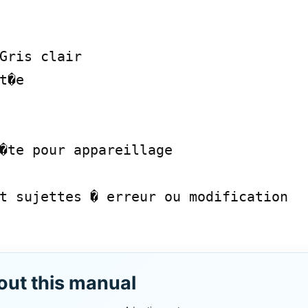
Gris clair

t�e

�te pour appareillage

t sujettes � erreur ou modification

out this manual