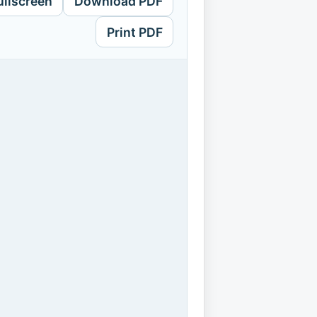
ullscreen
Download PDF
Print PDF