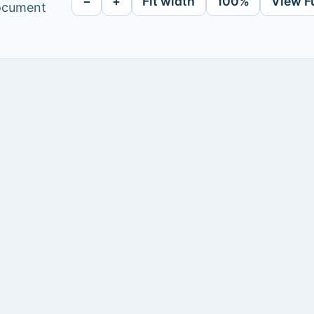
−
+
Fit width
100%
View F
document