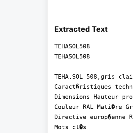
Extracted Text
TEHASOL508

TEHASOL508

TEHA.SOL 508,gris clair
Caract�ristiques techn
Dimensions Hauteur pro
Couleur RAL Mati�re Gr
Directive europ�enne R
Mots cl�s
