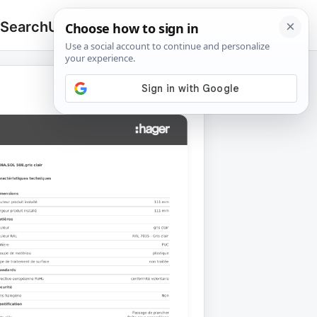
 Search
Upload
🔍
Search
for: