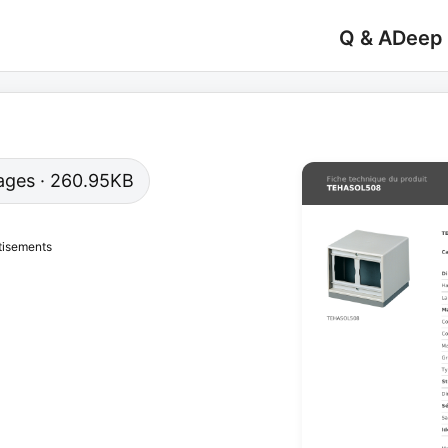
Q & A
Deep
 pages · 260.95KB
tisements