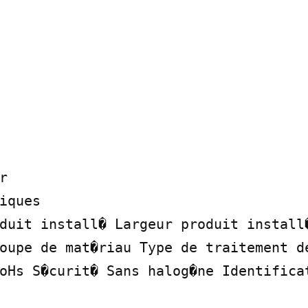


iques

duit install� Largeur produit install�
oupe de mat�riau Type de traitement de
oHs S�curit� Sans halog�ne Identificat