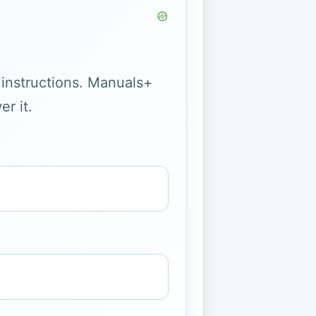
g instructions. Manuals+
r it.