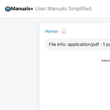
Skip
Manuals+
User Manuals Simplified.
to
content
Home
›
File info: application/pdf · 1
Adver