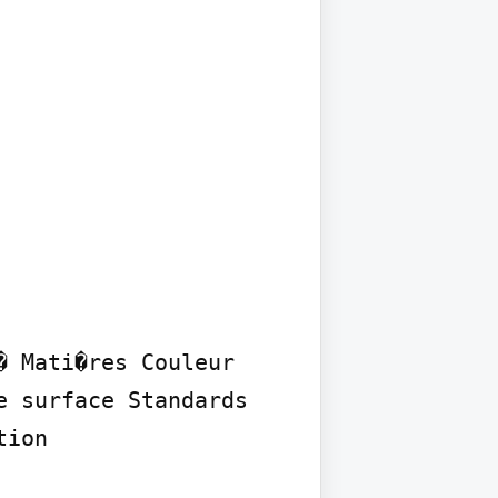
 Mati�res Couleur 
 surface Standards 
ion
