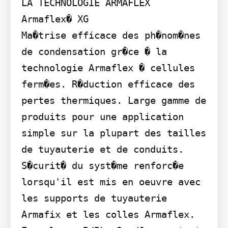
LA TECHNOLOGIE ARMAFLEX

Armaflex� XG

Ma�trise efficace des ph�nom�nes 
de condensation gr�ce � la 
technologie Armaflex � cellules 
ferm�es. R�duction efficace des 
pertes thermiques. Large gamme de 
produits pour une application 
simple sur la plupart des tailles 
de tuyauterie et de conduits. 
S�curit� du syst�me renforc�e 
lorsqu'il est mis en oeuvre avec 
les supports de tuyauterie 
Armafix et les colles Armaflex. 