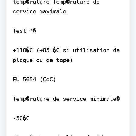
temp�rature Temp�rature de 
service maximale

Test *�

+110�C (+85 �C si utilisation de 
plaque ou de tape)

EU 5654 (CoC)

Temp�rature de service minimale�

-50�C
