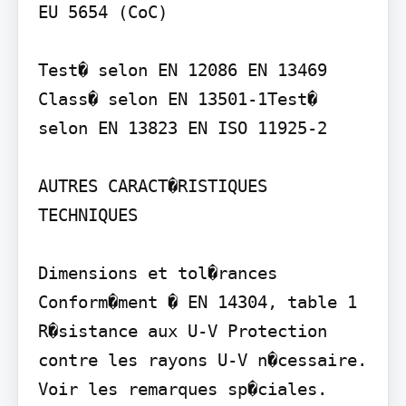
EU 5654 (CoC)

Test� selon EN 12086 EN 13469

Class� selon EN 13501-1Test� 
selon EN 13823 EN ISO 11925-2

AUTRES CARACT�RISTIQUES 
TECHNIQUES

Dimensions et tol�rances 
Conform�ment � EN 14304, table 1

R�sistance aux U-V Protection 
contre les rayons U-V n�cessaire. 
Voir les remarques sp�ciales.
