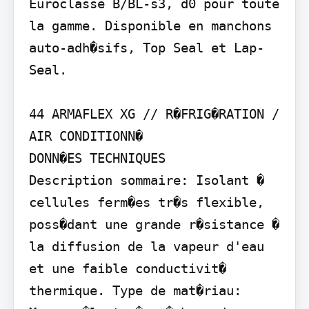
Euroclasse B/BL-s3, d0 pour toute 
la gamme. Disponible en manchons 
auto-adh�sifs, Top Seal et Lap-
Seal.

44 ARMAFLEX XG // R�FRIG�RATION / 
AIR CONDITIONN�

DONN�ES TECHNIQUES

Description sommaire: Isolant � 
cellules ferm�es tr�s flexible, 
poss�dant une grande r�sistance � 
la diffusion de la vapeur d'eau 
et une faible conductivit� 
thermique. Type de mat�riau: 