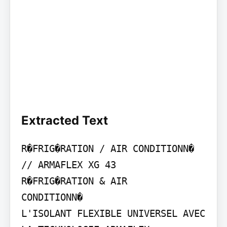
Extracted Text
R�FRIG�RATION / AIR CONDITIONN� 
// ARMAFLEX XG 43

R�FRIG�RATION & AIR

CONDITIONN�

L'ISOLANT FLEXIBLE UNIVERSEL AVEC 