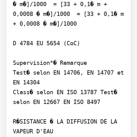
� m�]/1000  = [33 + 0,1� m + 
0,0008 � m�]/1000  = [33 + 0,1� m 
+ 0,0008 � m�]/1000

D 4784 EU 5654 (CoC)

Supervision*� Remarque

Test� selon EN 14706, EN 14707 et 
EN 14304

Class� selon EN ISO 13787 Test� 
selon EN 12667 EN ISO 8497

R�SISTANCE � LA DIFFUSION DE LA 
VAPEUR D'EAU
