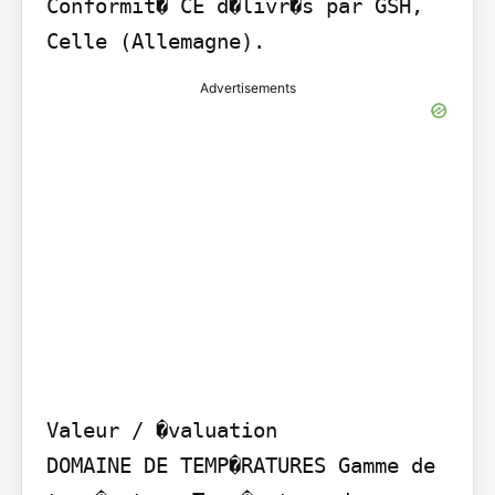
Conformit� CE d�livr�s par GSH, 
Celle (Allemagne).
Advertisements
Valeur / �valuation

DOMAINE DE TEMP�RATURES Gamme de 