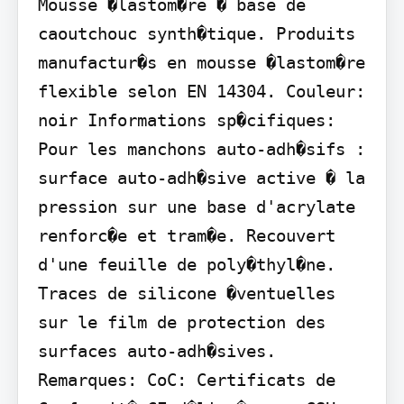
Mousse �lastom�re � base de 
caoutchouc synth�tique. Produits 
manufactur�s en mousse �lastom�re 
flexible selon EN 14304. Couleur: 
noir Informations sp�cifiques: 
Pour les manchons auto-adh�sifs : 
surface auto-adh�sive active � la 
pression sur une base d'acrylate 
renforc�e et tram�e. Recouvert 
d'une feuille de poly�thyl�ne. 
Traces de silicone �ventuelles 
sur le film de protection des 
surfaces auto-adh�sives. 
Remarques: CoC: Certificats de 