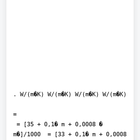
. W/(m�K) W/(m�K) W/(m�K) W/(m�K)

=

 = [35 + 0,1� m + 0,0008 � 
m�]/1000  = [33 + 0,1� m + 0,0008 