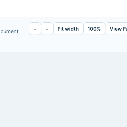
−
+
Fit width
100%
View F
document