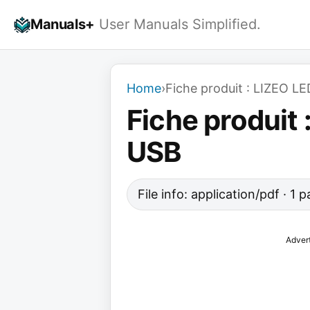
Skip
Manuals+
User Manuals Simplified.
to
content
Home
›
Fiche produit : LIZEO L
Fiche produit
USB
File info: application/pdf · 1
Adver