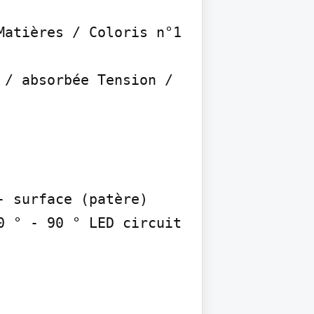
atières / Coloris n°1

/ absorbée Tension / 
 surface (patère) 
 ° - 90 ° LED circuit 