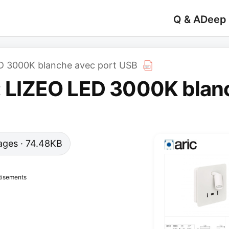
Q & A
Deep
ED 3000K blanche avec port USB
 : LIZEO LED 3000K blan
 pages · 74.48KB
tisements