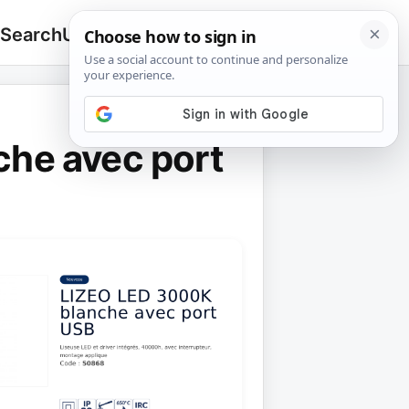
 Search
Upload
🔍
Search
for:
che avec port