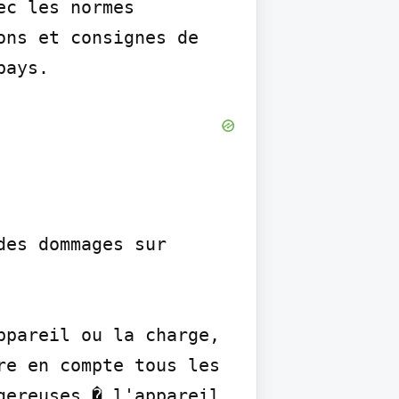
c les normes 
ns et consignes de 
pays.
es dommages sur 
pareil ou la charge, 
e en compte tous les 
ereuses � l'appareil 