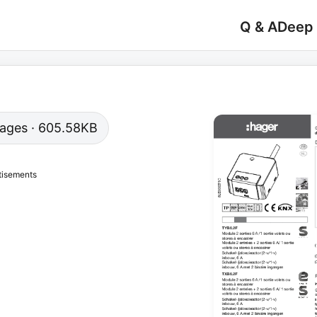
Q & A
Deep
 pages · 605.58KB
tisements