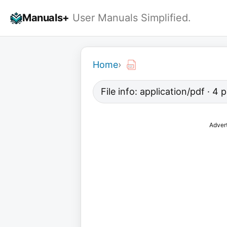
Skip
Manuals+
User Manuals Simplified.
to
content
Home
›
File info: application/pdf · 4
Adver