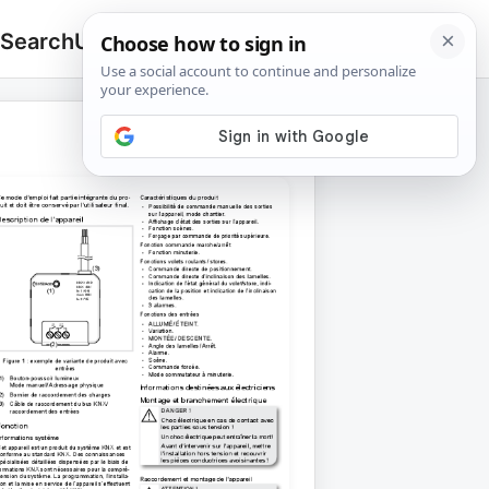
 Search
Upload
🔍
Search
for: