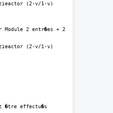
ieactor (2-v/1-v) 
 Module 2 entr�es + 2 
ieactor (2-v/1-v) 
 �tre effectu�s 