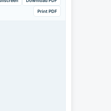
ullscreen
Download PDF
Print PDF