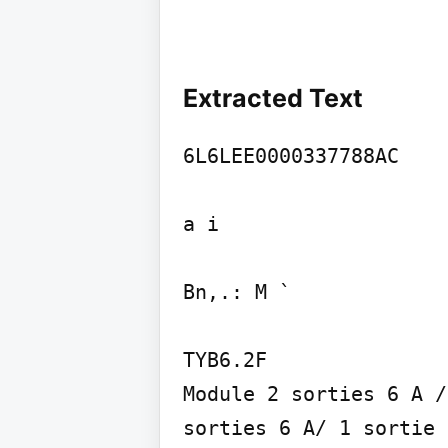
Extracted Text
6L6LEE0000337788AC

a i

Bn,.: M `

TYB6.2F

Module 2 sorties 6 A /
sorties 6 A/ 1 sortie 