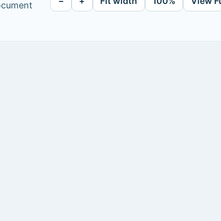
−
+
Fit width
100%
View F
document