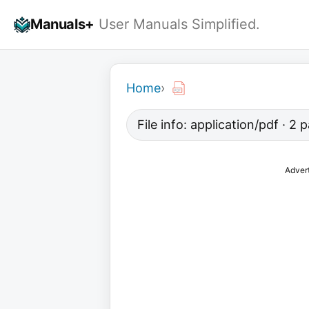
Skip
Manuals+
User Manuals Simplified.
to
content
Home
›
File info: application/pdf · 2
Adver