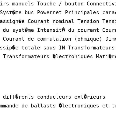
irs manuels Touche / bouton Connectivi
Syst�me bus Powernet Principales carac
assign�e Courant nominal Tension Tensi
 du syst�me Intensit� du courant Coura
 Courant de commutation (ohmique) Dime
ssip�e totale sous IN Transformateurs 
 Transformateurs �lectroniques Mati�re
 diff�rents conducteurs ext�rieurs

mmande de ballasts �lectroniques et tr