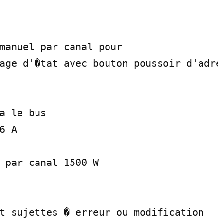
manuel par canal pour

age d'�tat avec bouton poussoir d'adre
a le bus

6 A

 par canal 1500 W

t sujettes � erreur ou modification
