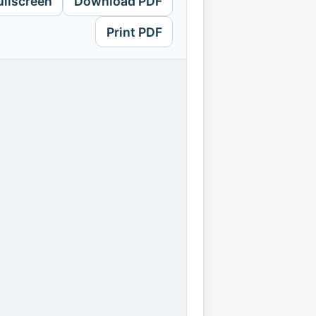
ullscreen
Download PDF
Print PDF