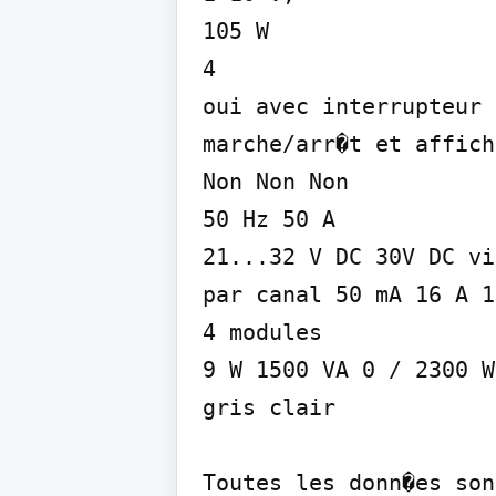
105 W

4

oui avec interrupteur 
marche/arr�t et affich
Non Non Non

50 Hz 50 A

21...32 V DC 30V DC vi
par canal 50 mA 16 A 1
4 modules

9 W 1500 VA 0 / 2300 W
gris clair

Toutes les donn�es son