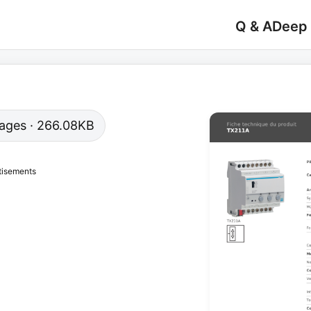
Q & A
Deep
 pages · 266.08KB
tisements