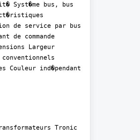
t� Syst�me bus, bus 
t�ristiques 
on de service par bus 
nt de commande 
nsions Largeur 
conventionnels 
s Couleur ind�pendant 
ansformateurs Tronic 