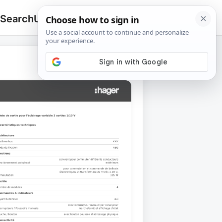
 Search
Upload
🔍
Search
for: