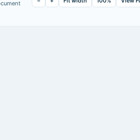
−
+
Fit width
100%
View F
document