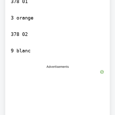
378 01

3 orange

378 02

9 blanc
Advertisements