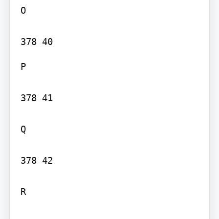
O

P

378 41

Q

378 42

R
