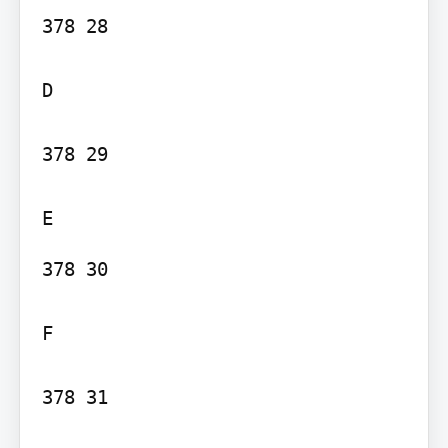
378 28

D

378 29

378 30

F

378 31
