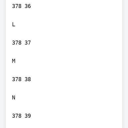
378 36

L

378 37

M

378 38

N

378 39
