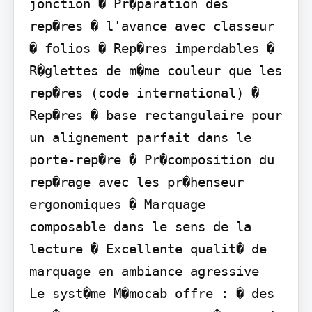
jonction � Pr�paration des 
rep�res � l'avance avec classeur 
� folios � Rep�res imperdables � 
R�glettes de m�me couleur que les 
rep�res (code international) � 
Rep�res � base rectangulaire pour 
un alignement parfait dans le 
porte-rep�re � Pr�composition du 
rep�rage avec les pr�henseur 
ergonomiques � Marquage 
composable dans le sens de la 
lecture � Excellente qualit� de 
marquage en ambiance agressive

Le syst�me M�mocab offre : � des 