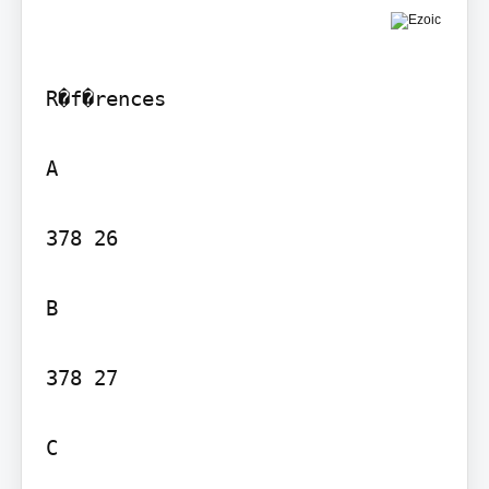
R�f�rences

A

378 26

B

378 27

C
