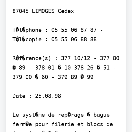
87045 LIMOGES Cedex

T�l�phone : 05 55 06 87 87 - 
T�l�copie : 05 55 06 88 88

R�f�rence(s) : 377 10/12 - 377 80 
� 89 - 378 01 � 10 378 26 � 51 - 
379 00 � 60 - 379 89 � 99

Date : 25.08.98

Le syst�me de rep�rage � bague 
ferm�e pour filerie et blocs de 