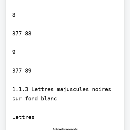
8

377 88

9

377 89

1.1.3 Lettres majuscules noires 
sur fond blanc

Lettres
Advertisements