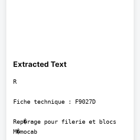
Extracted Text
R

Fiche technique : F9027D

Rep�rage pour filerie et blocs 
M�mocab
