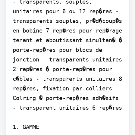
- transparents, souples, 
unitaires pour 6 ou 12 rep�res - 
transparents souples, pr�d�coup�s 
en bobine 7 rep�res pour rep�rage 
tenant et aboutissant simultan� � 
porte-rep�res pour blocs de 
jonction - transparents unitaires 
2 rep�res � porte-rep�res pour 
c�bles - transparents unitaires 8 
rep�res, fixation par colliers 
Colring � porte-rep�res adh�sifs 
- transparent unitaires 6 rep�res

1. GAMME
