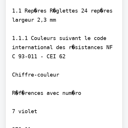
1.1 Rep�res R�glettes 24 rep�res 
largeur 2,3 mm

1.1.1 Couleurs suivant le code 
international des r�sistances NF 
C 93-011 - CEI 62

Chiffre-couleur

R�f�rences avec num�ro

7 violet
