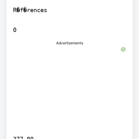
R�f�rences

0
Advertisements