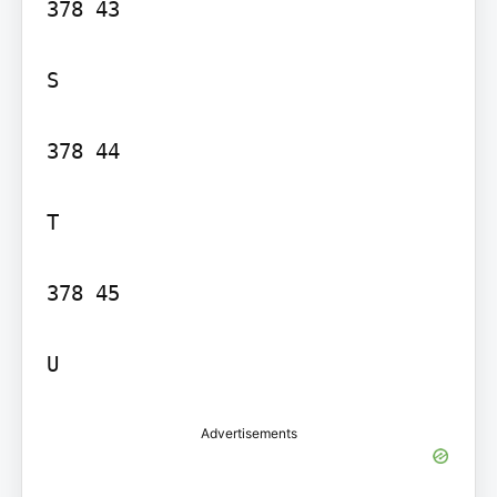
378 43

S

378 44

T

378 45

U
Advertisements