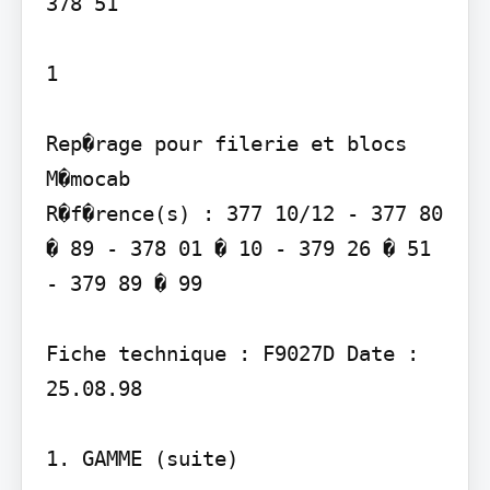
378 51

1

Rep�rage pour filerie et blocs 
M�mocab

R�f�rence(s) : 377 10/12 - 377 80 
� 89 - 378 01 � 10 - 379 26 � 51 
- 379 89 � 99

Fiche technique : F9027D Date : 
25.08.98

1. GAMME (suite)
