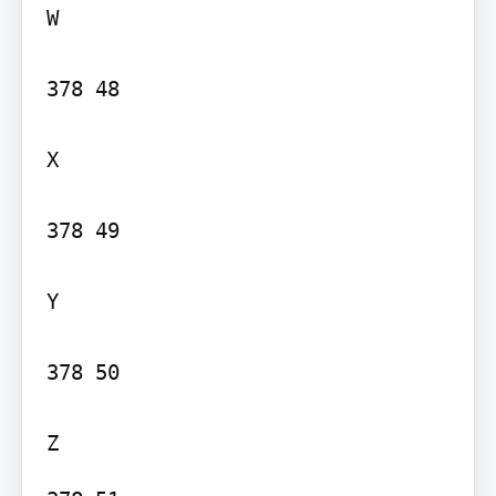
W

378 48

X

378 49

Y

378 50
