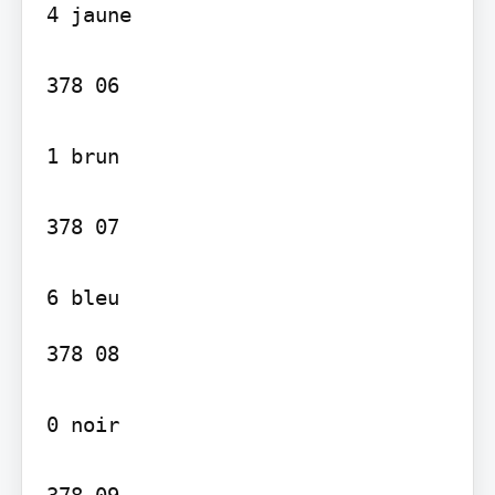
4 jaune

378 06

1 brun

378 07

378 08

0 noir
