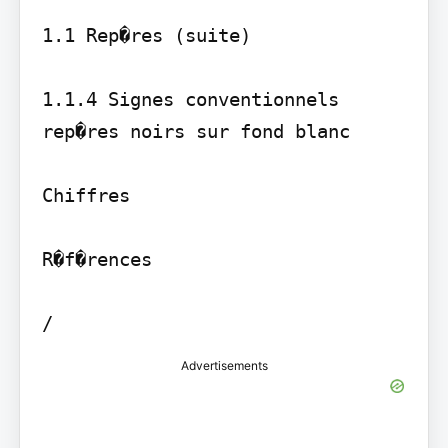
1.1 Rep�res (suite)

1.1.4 Signes conventionnels 
rep�res noirs sur fond blanc

Chiffres

R�f�rences

Advertisements