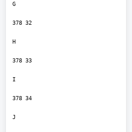
G

378 32

H

378 33

I

378 34

J
