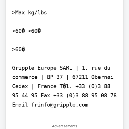
>Max kg/lbs

>60� >60�

>60�

Gripple Europe SARL | 1, rue du 
commerce | BP 37 | 67211 Obernai 
Cedex | France T�l. +33 (0)3 88 
95 44 95 Fax +33 (0)3 88 95 08 78 
Email frinfo@gripple.com

Advertisements