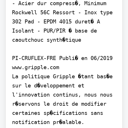
- Acier dur compress�, Minimum 
Rockwell 56C Ressort - Inox type 
302 Pad - EPDM 4015 duret� A 
Isolant - PUR/PIR � base de 
caoutchouc synth�tique

PI-CRUFLEX-FRE Publi� en 06/2019

www.gripple.com

La politique Gripple �tant bas�e 
sur le d�veloppement et 
l'innovation continus, nous nous 
r�servons le droit de modifier 
certaines sp�cifications sans 
notification pr�alable.
