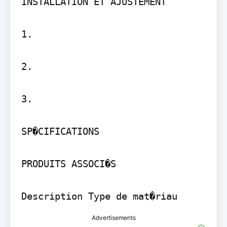
INSTALLATION ET AJUSTEMENT

1.

2.

3.

SP�CIFICATIONS

PRODUITS ASSOCI�S

Description Type de mat�riau
Advertisements