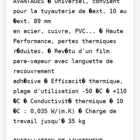
AVANTAGES � Universel, convient 
pour la tuyauterie de �ext. 10 au 
�ext. 89 mm

en acier, cuivre, PVC... � Haute 
Performance, pertes thermiques 
r�duites. � Rev�tu d'un film 
pare-vapeur avec languette de 
recouvrement

adh�sive � Efficacit� thermique, 
plage d'utilisation -50 �C � +110 
�C � Conductivit� thermique � 10 
�C : 0,035 W/(m.K) � Charge de 
travail jusqu'� 35 kg
