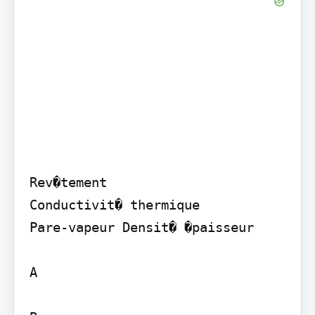
Rev�tement

Conductivit� thermique

Pare-vapeur Densit� �paisseur

A
