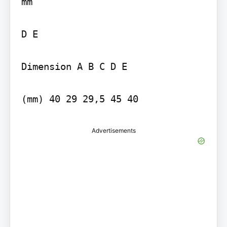
mm

D E

Dimension A B C D E

(mm) 40 29 29,5 45 40
Advertisements