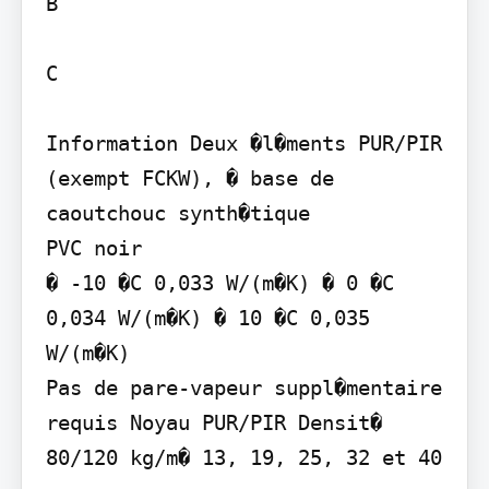
B

C

Information Deux �l�ments PUR/PIR 
(exempt FCKW), � base de

caoutchouc synth�tique

PVC noir

� -10 �C 0,033 W/(m�K) � 0 �C 
0,034 W/(m�K) � 10 �C 0,035 
W/(m�K)

Pas de pare-vapeur suppl�mentaire 
requis Noyau PUR/PIR Densit� 
80/120 kg/m� 13, 19, 25, 32 et 40 