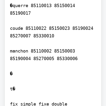
�querre 85110013 85150014 
85190017

coude 85110022 85150023 85190024 
85270007 85330010

manchon 85110002 85150003 
85190004 85270005 85330006

�

t�

fix simple fixe double
