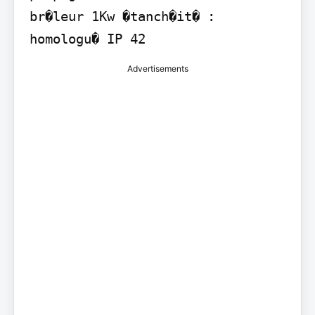
br�leur 1Kw �tanch�it� : 
Advertisements