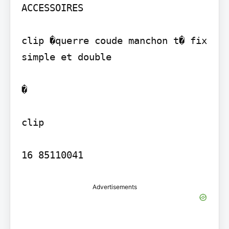
ACCESSOIRES

clip �querre coude manchon t� fix 
simple et double

�

clip

Advertisements