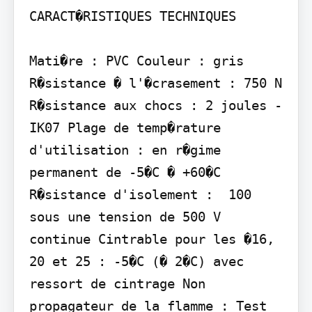
CARACT�RISTIQUES TECHNIQUES

Mati�re : PVC Couleur : gris 
R�sistance � l'�crasement : 750 N 
R�sistance aux chocs : 2 joules - 
IK07 Plage de temp�rature 
d'utilisation : en r�gime 
permanent de -5�C � +60�C 
R�sistance d'isolement :  100  
sous une tension de 500 V 
continue Cintrable pour les �16, 
20 et 25 : -5�C (� 2�C) avec 
ressort de cintrage Non 
propagateur de la flamme : Test 