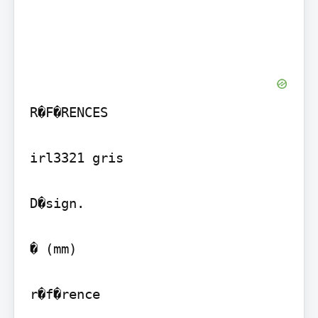
R�F�RENCES

irl3321 gris

D�sign.

� (mm)

r�f�rence
