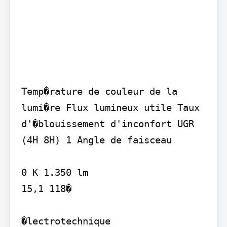
Temp�rature de couleur de la 
lumi�re Flux lumineux utile Taux 
d'�blouissement d'inconfort UGR 
(4H 8H) 1 Angle de faisceau

0 K 1.350 lm

15,1 118�

�lectrotechnique
