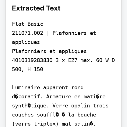
Extracted Text
Flat Basic

211071.002 | Plafonniers et 
appliques

Plafonniers et appliques 
4010319283830 3 x E27 max. 60 W D 
500, H 150

Luminaire apparent rond 
d�coratif. Armature en mati�re 
synth�tique. Verre opalin trois 
couches souffl� � la bouche 
(verre triplex) mat satin�. 