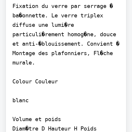
Fixation du verre par serrage � 
ba�onnette. Le verre triplex 
diffuse une lumi�re 
particuli�rement homog�ne, douce 
et anti-�blouissement. Convient � 
Montage des plafonniers, Fl�che 
murale.

Colour Couleur

blanc

Volume et poids

Diam�tre D Hauteur H Poids
