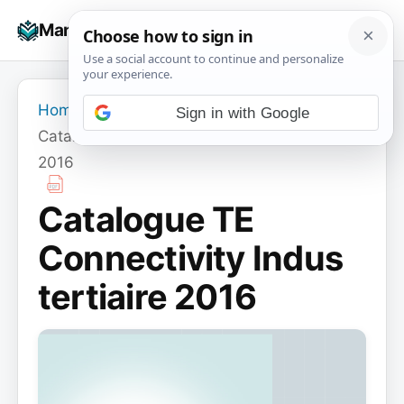
Skip
☰
Manuals+
to
To
content
na
Home
›
Sign in with Google
Catalogue TE Connectivity Indus tertiaire
2016
Catalogue TE
Connectivity Indus
tertiaire 2016