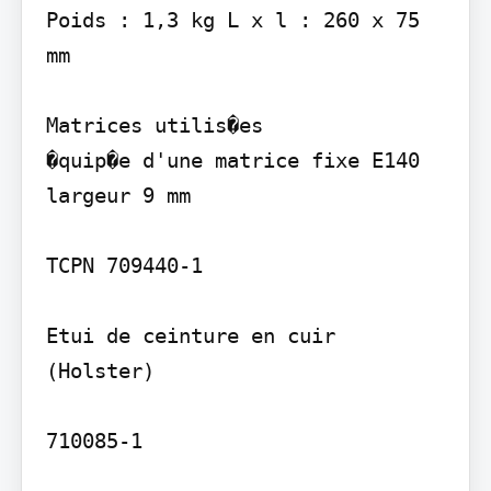
Poids : 1,3 kg L x l : 260 x 75 
mm

Matrices utilis�es

�quip�e d'une matrice fixe E140 
largeur 9 mm

TCPN 709440-1

Etui de ceinture en cuir 
(Holster)

710085-1
