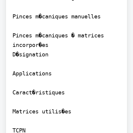
Pinces m�caniques manuelles

Pinces m�caniques � matrices 
incorpor�es

D�signation

Applications

Caract�ristiques

Matrices utilis�es

TCPN
