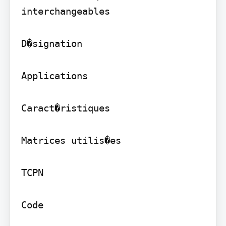
interchangeables

D�signation

Applications

Caract�ristiques

Matrices utilis�es

TCPN

Code
