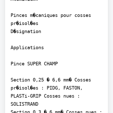
Pinces m�caniques pour cosses 
pr�isol�es

D�signation

Applications

Pince SUPER CHAMP

Section 0,25 � 6,6 mm� Cosses 
pr�isol�es : PIDG, FASTON, 
PLASTi-GRIP Cosses nues : 
SOLISTRAND

Section 0,3 � 6 mm� Cosses nues : 