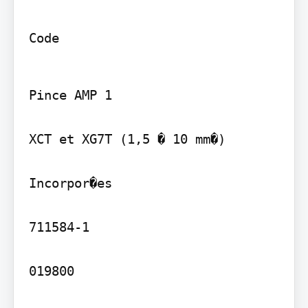
Code
Pince AMP 1

XCT et XG7T (1,5 � 10 mm�)

Incorpor�es

711584-1

019800
