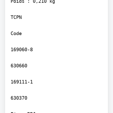
Poids : 0,210 kg

TCPN

Code

169060-8

630660

169111-1

630370
