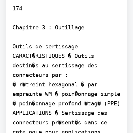
174

Chapitre 3 : Outillage

Outils de sertissage

CARACT�RISTIQUES � Outils 
destin�s au sertissage des 
connecteurs par :

� r�treint hexagonal � par 
empreinte WM � poin�onnage simple 
� poin�onnage profond �tag� (PPE) 
APPLICATIONS � Sertissage des 
connecteurs pr�sent�s dans ce 
catalogue pour applications 