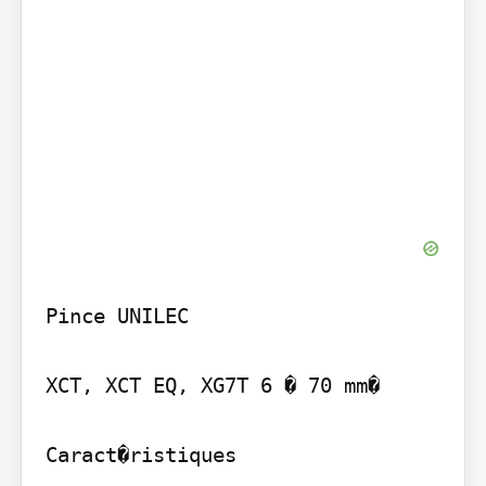
Pince UNILEC

XCT, XCT EQ, XG7T 6 � 70 mm�

Caract�ristiques
