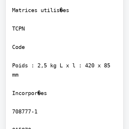
Matrices utilis�es

TCPN

Code

Poids : 2,5 kg L x l : 420 x 85 
mm

Incorpor�es

708777-1
