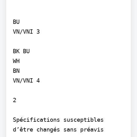
BU

VN/VNI 3

BK BU

WH

BN

VN/VNI 4

2

Spécifications susceptibles 
d’être changés sans préavis 