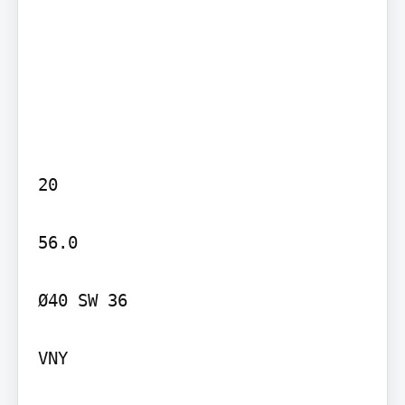
20

56.0

Ø40 SW 36

VNY
