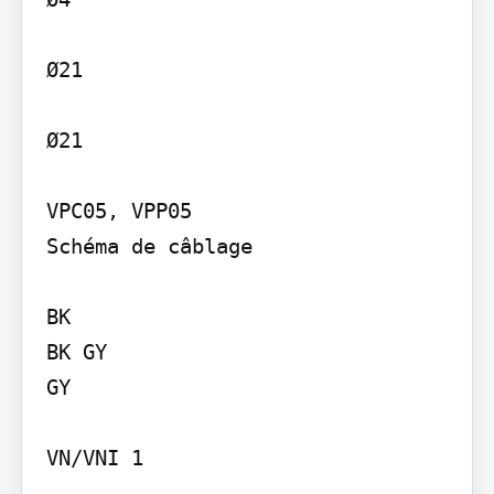
Ø21

Ø21

VPC05, VPP05

Schéma de câblage

BK

BK GY

GY

VN/VNI 1
