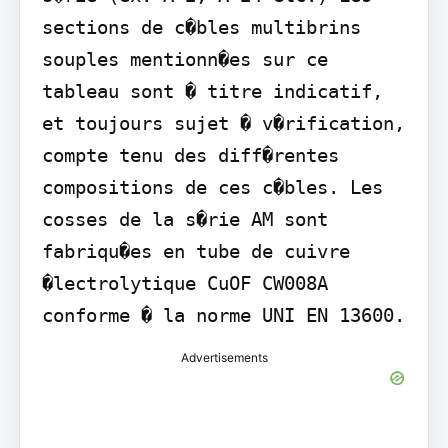
sections de c�bles multibrins 
souples mentionn�es sur ce 
tableau sont � titre indicatif, 
et toujours sujet � v�rification, 
compte tenu des diff�rentes 
compositions de ces c�bles. Les 
cosses de la s�rie AM sont 
fabriqu�es en tube de cuivre 
�lectrolytique CuOF CW008A 
conforme � la norme UNI EN 13600.
Advertisements