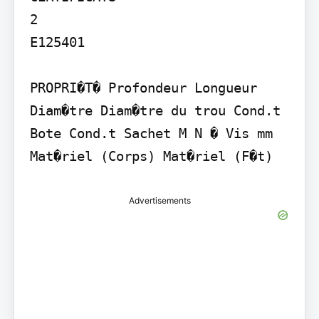
2

E125401

PROPRI�T� Profondeur Longueur 
Diam�tre Diam�tre du trou Cond.t 
Bote Cond.t Sachet M N � Vis mm 
Advertisements