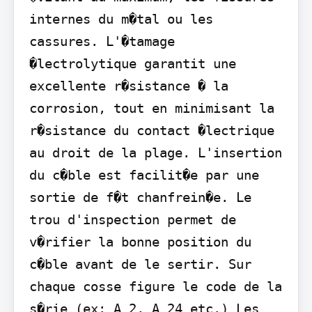
internes du m�tal ou les 
cassures. L'�tamage 
�lectrolytique garantit une 
excellente r�sistance � la 
corrosion, tout en minimisant la 
r�sistance du contact �lectrique 
au droit de la plage. L'insertion 
du c�ble est facilit�e par une 
sortie de f�t chanfrein�e. Le 
trou d'inspection permet de 
v�rifier la bonne position du 
c�ble avant de le sertir. Sur 
chaque cosse figure le code de la 
s�rie (ex: A 2, A 24 etc.) Les 