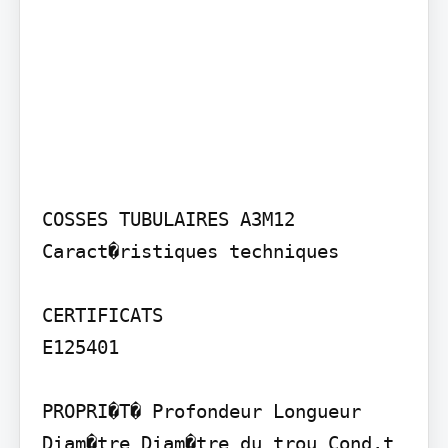
COSSES TUBULAIRES A3M12

Caract�ristiques techniques

CERTIFICATS

E125401

PROPRI�T� Profondeur Longueur 
Diam�tre Diam�tre du trou Cond.t 