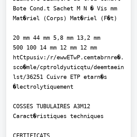
Bote Cond.t Sachet M N � Vis mm 
Mat�riel (Corps) Mat�riel (F�t)

20 mm 44 mm 5,8 mm 13,2 mm

500 100 14 mm 12 mm 12 mm 
htCtpusiv:/r/ewwETwP.cemtabrnre�.
sco�mle/cptroldyuticqtu/deemtaein
lst/36251 Cuivre ETP etarn�s 
�lectrolytiquement

COSSES TUBULAIRES A3M12

Caract�ristiques techniques

CERTIFICATS
