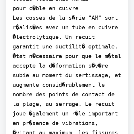
pour c�ble en cuivre

Les cosses de la s�rie "AM" sont 
r�alis�es avec un tube en cuivre 
�lectrolytique. Un recuit 
garantit une ductilit� optimale, 
�tat n�cessaire pour que le m�tal 
accepte la d�formation s�v�re 
subie au moment du sertissage, et 
augmente consid�rablement le 
nombre des points de contact de 
la plage, au serrage. Le recuit 
joue �galement un r�le important 
en pr�sence de vibrations, 
�vitant au maximum, les fissures 