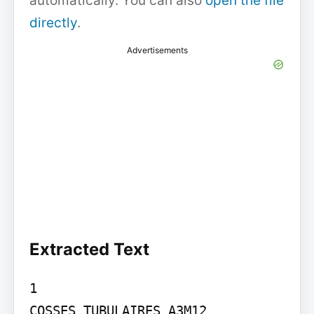
automatically. You can also
open the file
directly
.
Advertisements
Extracted Text
1

COSSES TUBULAIRES A3M12
