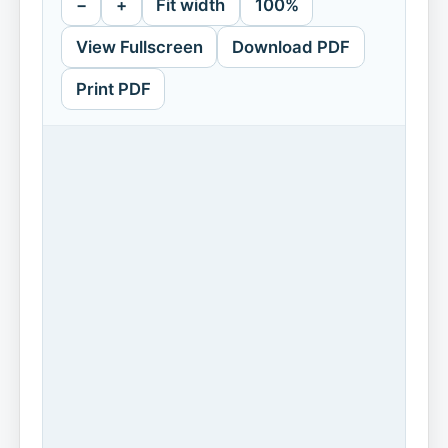
−
+
Fit width
100%
View Fullscreen
Download PDF
Print PDF