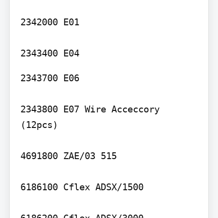
2342000 E01

2343700 E06

2343800 E07 Wire Acceccory 
(12pcs)

4691800 ZAE/03 515

6186100 Cflex ADSX/1500

6186200 Cflex ADSX/3000
