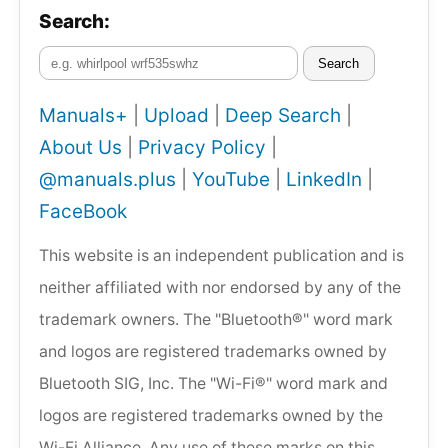
Search:
Search
Manuals+
|
Upload
|
Deep Search
|
About Us
|
Privacy Policy
|
@manuals.plus
|
YouTube
|
LinkedIn
|
FaceBook
This website is an independent publication and is
neither affiliated with nor endorsed by any of the
trademark owners. The "Bluetooth®" word mark
and logos are registered trademarks owned by
Bluetooth SIG, Inc. The "Wi-Fi®" word mark and
logos are registered trademarks owned by the
Wi-Fi Alliance. Any use of these marks on this