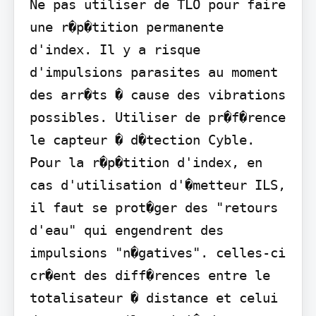
Ne pas utiliser de TLO pour faire 
une r�p�tition permanente 
d'index. Il y a risque 
d'impulsions parasites au moment 
des arr�ts � cause des vibrations 
possibles. Utiliser de pr�f�rence 
le capteur � d�tection Cyble. 
Pour la r�p�tition d'index, en 
cas d'utilisation d'�metteur ILS, 
il faut se prot�ger des "retours 
d'eau" qui engendrent des 
impulsions "n�gatives". celles-ci 
cr�ent des diff�rences entre le 
totalisateur � distance et celui 