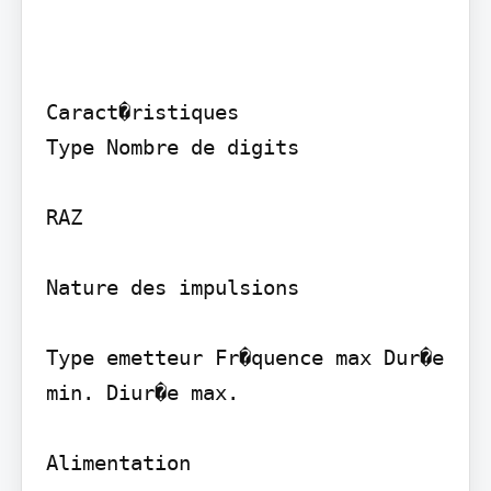
Caract�ristiques

Type Nombre de digits

RAZ

Nature des impulsions

Type emetteur Fr�quence max Dur�e 
min. Diur�e max.

Alimentation
