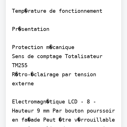
Temp�rature de fonctionnement

Pr�sentation

Protection m�canique

Sens de comptage Totalisateur 
TM255

R�tro-�clairage par tension 
externe

Electromagn�tique LCD - 8 - 
Hauteur 9 mm Par bouton pourssoir 
en fa�ade Peut �tre v�rrouillable 