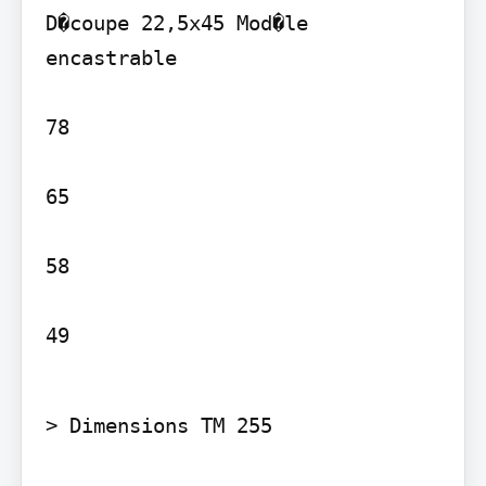
D�coupe 22,5x45 Mod�le 
encastrable

78

65

58

49
> Dimensions TM 255
