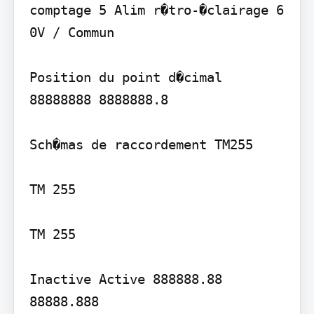
comptage 5 Alim r�tro-�clairage 6 
0V / Commun

Position du point d�cimal 
88888888 8888888.8

Sch�mas de raccordement TM255

TM 255

TM 255

Inactive Active 888888.88 