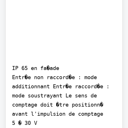
IP 65 en fa�ade

Entr�e non raccord�e : mode 
additionnant Entr�e raccord�e : 
mode soustrayant Le sens de 
comptage doit �tre positionn� 
avant l'impulsion de comptage

5 � 30 V
