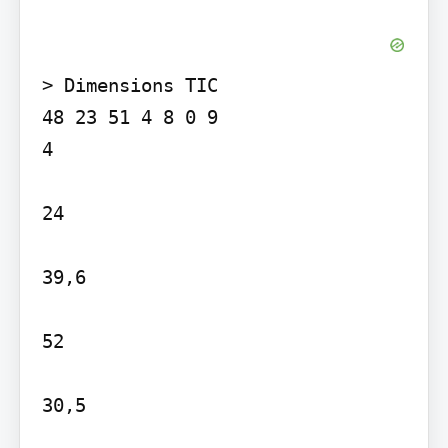
> Dimensions TIC

48 23 51 4 8 0 9

4

24

39,6

52

30,5
