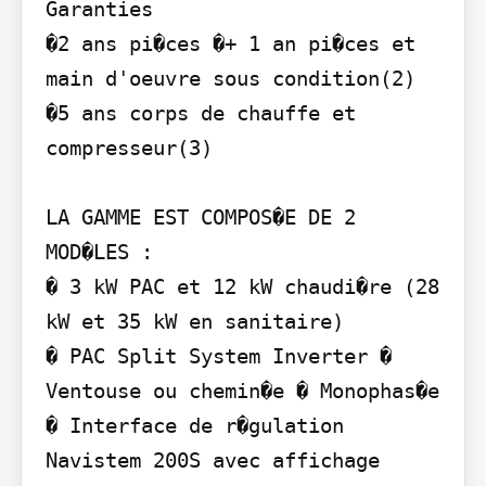
Garanties

�2 ans pi�ces �+ 1 an pi�ces et 
main d'oeuvre sous condition(2) 
�5 ans corps de chauffe et 
compresseur(3)

LA GAMME EST COMPOS�E DE 2 
MOD�LES :

� 3 kW PAC et 12 kW chaudi�re (28 
kW et 35 kW en sanitaire)

� PAC Split System Inverter � 
Ventouse ou chemin�e � Monophas�e 
� Interface de r�gulation 
Navistem 200S avec affichage
