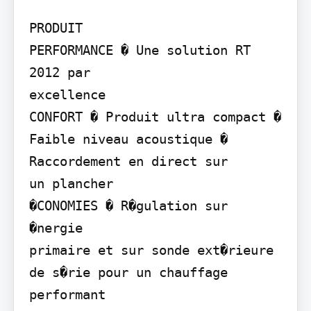
PRODUIT

PERFORMANCE � Une solution RT 
2012 par

excellence

CONFORT � Produit ultra compact � 
Faible niveau acoustique � 
Raccordement en direct sur

un plancher

�CONOMIES � R�gulation sur 
�nergie

primaire et sur sonde ext�rieure 
de s�rie pour un chauffage 
performant
