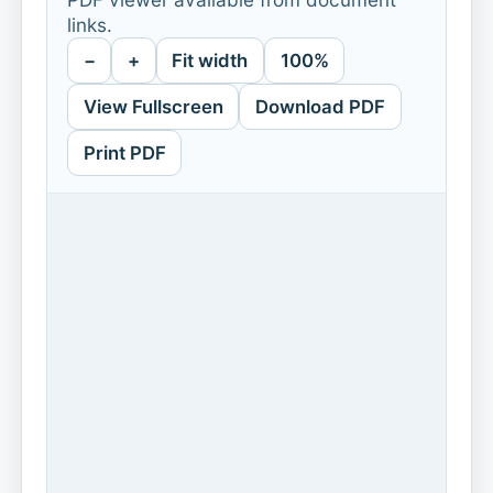
links.
−
+
Fit width
100%
View Fullscreen
Download PDF
Print PDF