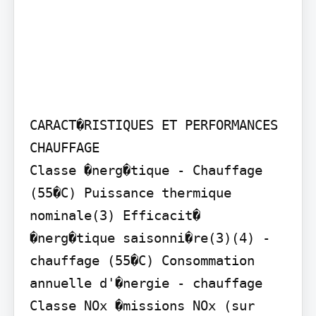
CARACT�RISTIQUES ET PERFORMANCES 
CHAUFFAGE

Classe �nerg�tique - Chauffage 
(55�C) Puissance thermique 
nominale(3) Efficacit� 
�nerg�tique saisonni�re(3)(4) - 
chauffage (55�C) Consommation 
annuelle d'�nergie - chauffage 
Classe NOx �missions NOx (sur 