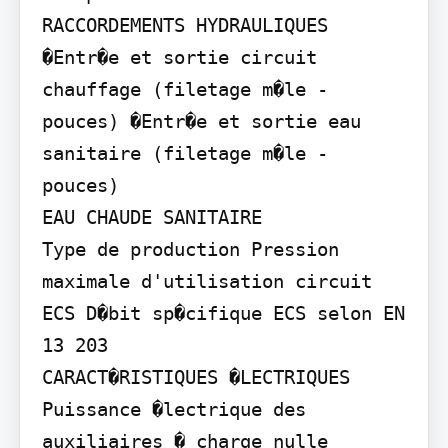
RACCORDEMENTS HYDRAULIQUES

�Entr�e et sortie circuit 
chauffage (filetage m�le - 
pouces) �Entr�e et sortie eau 
sanitaire (filetage m�le - 
pouces)

EAU CHAUDE SANITAIRE

Type de production Pression 
maximale d'utilisation circuit 
ECS D�bit sp�cifique ECS selon EN 
13 203

CARACT�RISTIQUES �LECTRIQUES

Puissance �lectrique des 
auxiliaires � charge nulle 