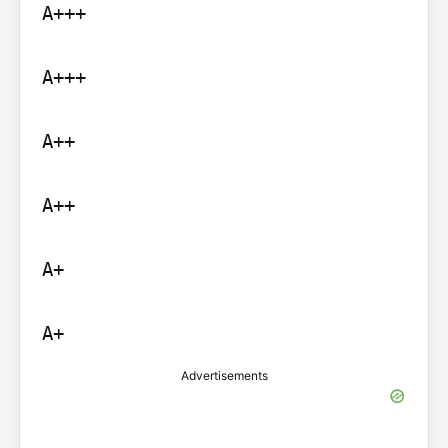
A+++

A+++

A++

A++

A+

A+
Advertisements