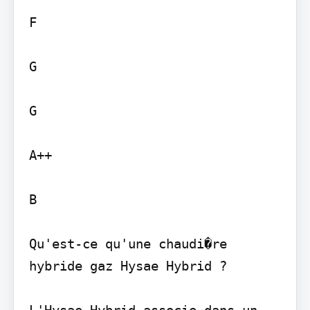
F

G

G

A++

B

Qu'est-ce qu'une chaudi�re 
hybride gaz Hysae Hybrid ?

L'Hysae Hybrid associe dans un 