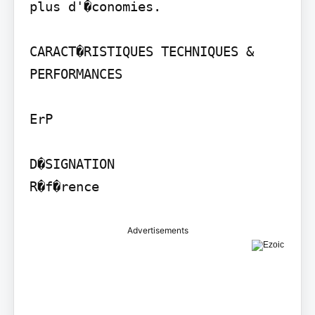
plus d'�conomies.

CARACT�RISTIQUES TECHNIQUES & 
PERFORMANCES

ErP

D�SIGNATION

R�f�rence
Advertisements