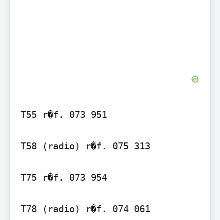
T55 r�f. 073 951

T58 (radio) r�f. 075 313

T75 r�f. 073 954

T78 (radio) r�f. 074 061
