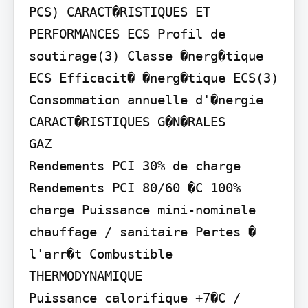
PCS) CARACT�RISTIQUES ET 
PERFORMANCES ECS Profil de 
soutirage(3) Classe �nerg�tique 
ECS Efficacit� �nerg�tique ECS(3) 
Consommation annuelle d'�nergie

CARACT�RISTIQUES G�N�RALES

GAZ

Rendements PCI 30% de charge 
Rendements PCI 80/60 �C 100% 
charge Puissance mini-nominale 
chauffage / sanitaire Pertes � 
l'arr�t Combustible

THERMODYNAMIQUE

Puissance calorifique +7�C / 