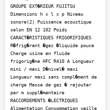
GROUPE EXT�RIEUR FUJITSU

Dimensions h x l x p Niveau 
sonore(2) Puissance acoustique 
selon EN 12 102 Poids

CARACT�RISTIQUES FRIGORIFIQUES

R�frig�rant �gaz �liquide pouce 
Charge usine en fluide 
frigorig�ne HFC R410 A Longueur 
mini / maxi D�nivel� maxi 
Longueur maxi sans compl�ment de 
charge Masse de gaz � rajouter 
par m suppl�mentaire

RACCORDEMENTS �LECTRIQUES

Alimentation Consommation veille 