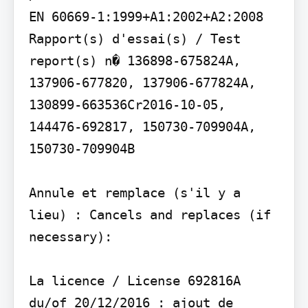
EN 60669-1:1999+A1:2002+A2:2008

Rapport(s) d'essai(s) / Test 
report(s) n� 136898-675824A, 
137906-677820, 137906-677824A, 
130899-663536Cr2016-10-05, 
144476-692817, 150730-709904A, 
150730-709904B

Annule et remplace (s'il y a 
lieu) : Cancels and replaces (if 
necessary):

La licence / License 692816A 
du/of 20/12/2016 : ajout de 