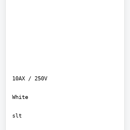
10AX / 250V

White

slt
