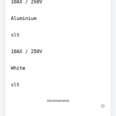
10AX / 250V

Aluminium

slt

10AX / 250V

White

slt
Advertisements