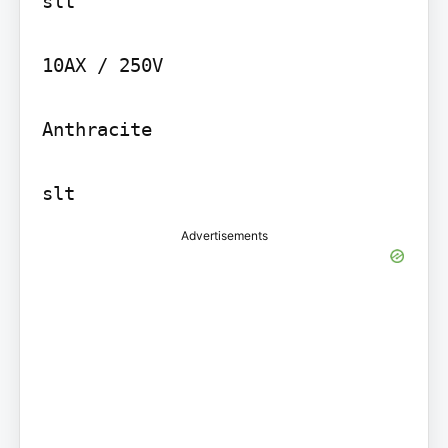
slt

10AX / 250V

Anthracite

slt
Advertisements