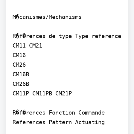
M�canismes/Mechanisms

R�f�rences de type Type reference 
CM11 CM21

CM16

CM26

CM16B

CM26B

CM11P CM11PB CM21P

R�f�rences Fonction Commande 
References Pattern Actuating
