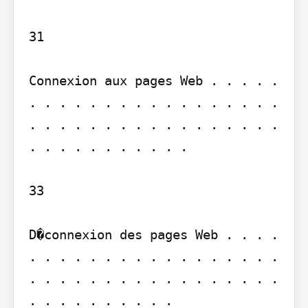
31

Connexion aux pages Web . . . . . 
. . . . . . . . . . . . . . . . . 
. . . . . . . . . . . . . . . . . 
. . . . . . . . . . .

33

D�connexion des pages Web . . . . 
. . . . . . . . . . . . . . . . . 
. . . . . . . . . . . . . . . . . 
. . . . . . . . . .
