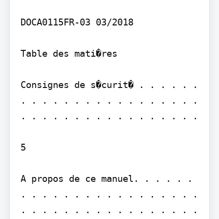
DOCA0115FR-03 03/2018

Table des mati�res

Consignes de s�curit� . . . . . . 
. . . . . . . . . . . . . . . . . 
. . . . . . . . . . . . . . . . .

5

A propos de ce manuel. . . . . . 
. . . . . . . . . . . . . . . . . 
. . . . . . . . . . . . . . . . .
