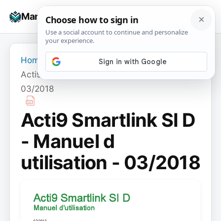
Skip
☰
Manuals+
to
To
content
na
Home
›
Acti9 Smartlink SI D - Manuel d utilisation -
03/2018
Acti9 Smartlink SI D
- Manuel d
utilisation - 03/2018