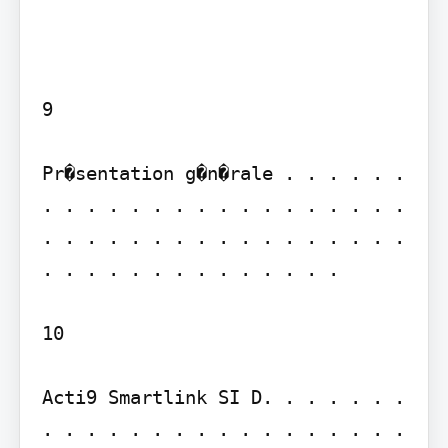
9

Pr�sentation g�n�rale . . . . . . 
. . . . . . . . . . . . . . . . . 
. . . . . . . . . . . . . . . . . 
. . . . . . . . . . . . . .

10

Acti9 Smartlink SI D. . . . . . . 
. . . . . . . . . . . . . . . . . 