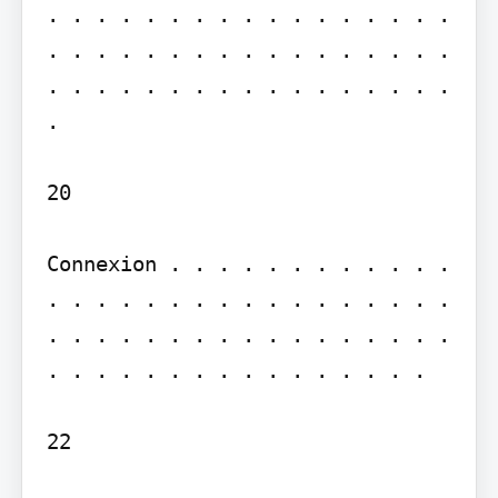
. . . . . . . . . . . . . . . . . 
. . . . . . . . . . . . . . . . . 
. . . . . . . . . . . . . . . . . 
.

20

Connexion . . . . . . . . . . . . 
. . . . . . . . . . . . . . . . . 
. . . . . . . . . . . . . . . . . 
. . . . . . . . . . . . . . . .

22
