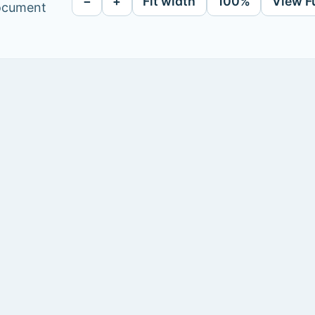
−
+
Fit width
100%
View F
document