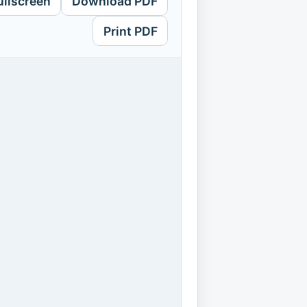
ullscreen
Download PDF
Print PDF