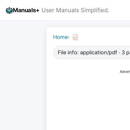
Skip
Manuals+
User Manuals Simplified.
to
content
Home
›
File info: application/pdf · 3
Adver