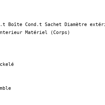
.t Boȋte Cond.t Sachet Diamètre extéri
nterieur Matériel (Corps)

ckelé

mble
