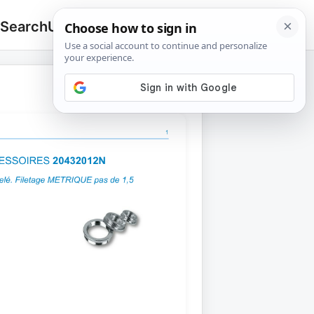
 Search
Upload
🔍
Search
for: