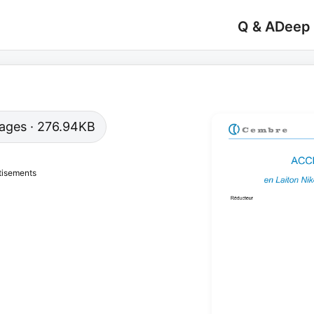
Q & A
Deep
 pages · 276.94KB
tisements