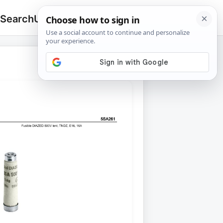
 Search
Upload
🔍
Search
for: