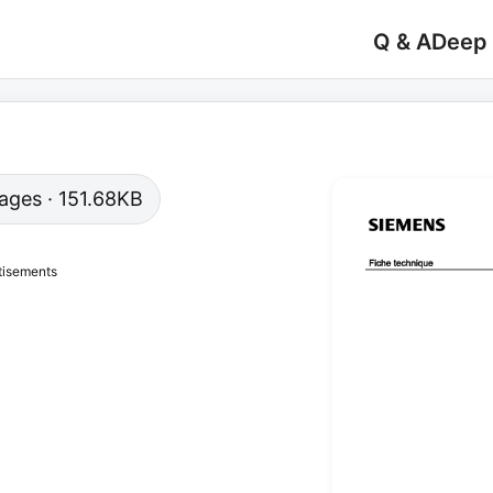
Q & A
Deep
 pages · 151.68KB
tisements