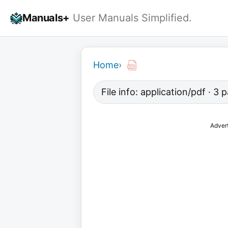
Skip
Manuals+
User Manuals Simplified.
to
content
Home
›
File info: application/pdf · 3
Adver