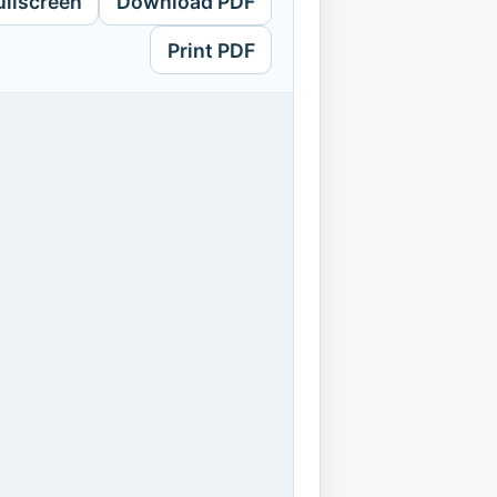
ullscreen
Download PDF
Print PDF