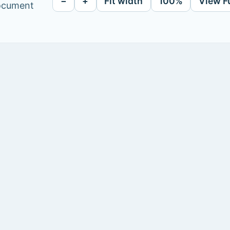
−
+
Fit width
100%
View F
document