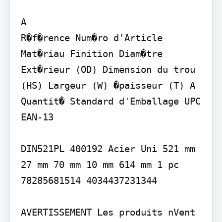
A

R�f�rence Num�ro d'Article 
Mat�riau Finition Diam�tre 
Ext�rieur (OD) Dimension du trou 
(HS) Largeur (W) �paisseur (T) A 
Quantit� Standard d'Emballage UPC 
EAN-13

DIN521PL 400192 Acier Uni 521 mm 
27 mm 70 mm 10 mm 614 mm 1 pc 
78285681514 4034437231344

AVERTISSEMENT Les produits nVent 