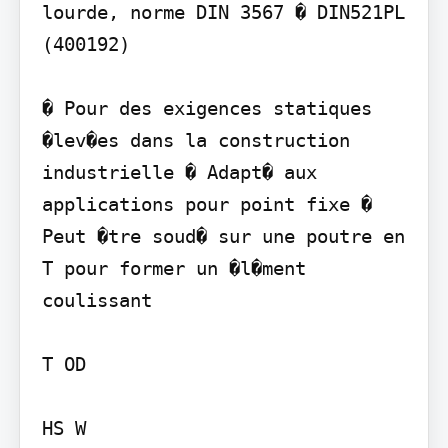
lourde, norme DIN 3567 � DIN521PL 
(400192)

� Pour des exigences statiques 
�lev�es dans la construction 
industrielle � Adapt� aux 
applications pour point fixe � 
Peut �tre soud� sur une poutre en 
T pour former un �l�ment 
coulissant

T OD

HS W
