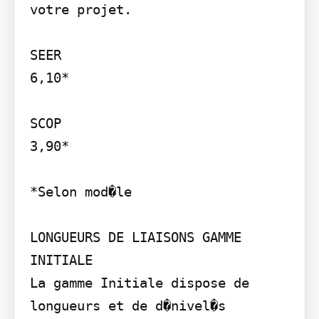
votre projet.

SEER

6,10*

SCOP

3,90*

*Selon mod�le

LONGUEURS DE LIAISONS GAMME 
INITIALE

La gamme Initiale dispose de 
longueurs et de d�nivel�s 