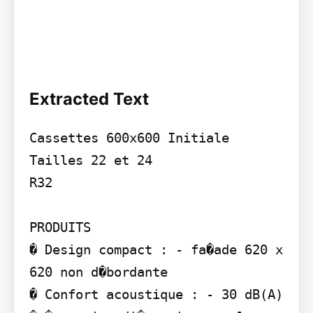
Extracted Text
Cassettes 600x600 Initiale

Tailles 22 et 24

R32

PRODUITS

� Design compact : - fa�ade 620 x 
620 non d�bordante

� Confort acoustique : - 30 dB(A)
