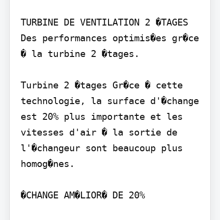
TURBINE DE VENTILATION 2 �TAGES 
Des performances optimis�es gr�ce 
� la turbine 2 �tages.

Turbine 2 �tages Gr�ce � cette 
technologie, la surface d'�change 
est 20% plus importante et les 
vitesses d'air � la sortie de 
l'�changeur sont beaucoup plus 
homog�nes.

�CHANGE AM�LIOR� DE 20%
