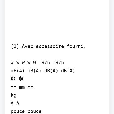
(1) Avec accessoire fourni.

W W W W W m3/h m3/h

dB(A) dB(A) dB(A) dB(A)

�C �C

mm mm mm

kg

A A

pouce pouce
