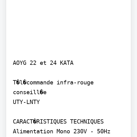
AOYG 22 et 24 KATA

T�l�commande infra-rouge 
conseill�e

UTY-LNTY

CARACT�RISTIQUES TECHNIQUES

Alimentation Mono 230V - 50Hz
