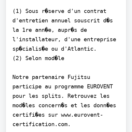
(1) Sous r�serve d'un contrat 
d'entretien annuel souscrit d�s 
la 1re ann�e, aupr�s de 
l'installateur, d'une entreprise 
sp�cialis�e ou d'Atlantic.

(2) Selon mod�le

Notre partenaire Fujitsu 
participe au programme EUROVENT 
pour les splits. Retrouvez les 
mod�les concern�s et les donn�es 
certifi�es sur www.eurovent-
certification.com.
