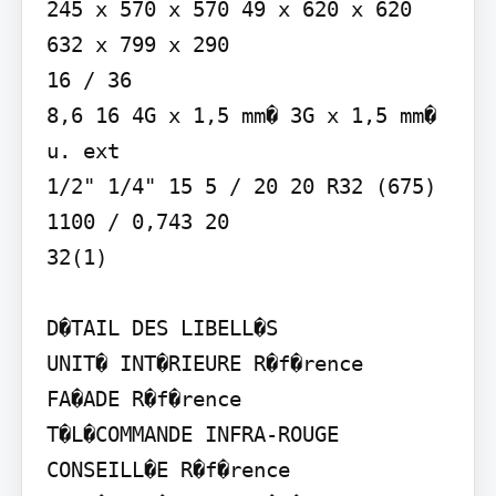
245 x 570 x 570 49 x 620 x 620 
632 x 799 x 290

16 / 36

8,6 16 4G x 1,5 mm� 3G x 1,5 mm� 
u. ext

1/2" 1/4" 15 5 / 20 20 R32 (675) 
1100 / 0,743 20

32(1)

D�TAIL DES LIBELL�S

UNIT� INT�RIEURE R�f�rence

FA�ADE R�f�rence

T�L�COMMANDE INFRA-ROUGE 
CONSEILL�E R�f�rence
