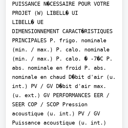
PUISSANCE N�CESSAIRE POUR VOTRE 
PROJET (W) LIBELL� UI

LIBELL� UE

DIMENSIONNEMENT CARACT�RISTIQUES 
PRINCIPALES P. frigo. nominale 
(min. / max.) P. calo. nominale 
(min. / max.) P. calo. � -7�C P. 
abs. nominale en froid P. abs. 
nominale en chaud D�bit d'air (u. 
int.) PV / GV D�bit d'air max. 
(u. ext.) GV PERFORMANCES EER / 
SEER COP / SCOP Pression 
acoustique (u. int.) PV / GV 
Puissance acoustique (u. int.) 