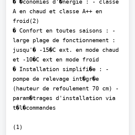
� �conomies d'�nergie : - classe 
A en chaud et classe A++ en 
froid(2)

� Confort en toutes saisons : - 
large plage de fonctionnement : 
jusqu'� -15�C ext. en mode chaud 
et -10�C ext en mode froid

� Installation simplifi�e : - 
pompe de relevage int�gr�e 
(hauteur de refoulement 70 cm) - 
param�trages d'installation via 
t�l�commandes

(1)
