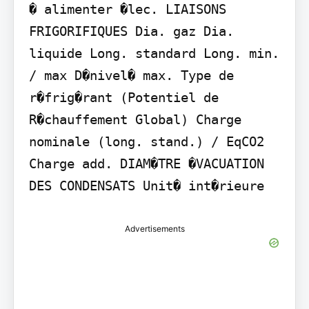
� alimenter �lec. LIAISONS 
FRIGORIFIQUES Dia. gaz Dia. 
liquide Long. standard Long. min. 
/ max D�nivel� max. Type de 
r�frig�rant (Potentiel de 
R�chauffement Global) Charge 
nominale (long. stand.) / EqCO2 
Charge add. DIAM�TRE �VACUATION 
DES CONDENSATS Unit� int�rieure
Advertisements