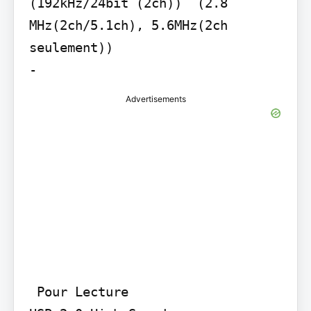
(192kHz/24bit (2ch))  (2.8 
MHz(2ch/5.1ch), 5.6MHz(2ch 
seulement))

-
Advertisements
 Pour Lecture
