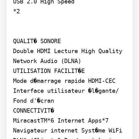
USB 2.0 High Speed

*2

QUALIT� SONORE

Double HDMI Lecture High Quality 
Network Audio (DLNA)

UTILISATION FACILIT�E

Mode d�marrage rapide HDMI-CEC 
Interface utilisateur �l�gante/ 
Fond d'�cran

CONNECTIVIT�

MiracastTM*6 Internet Apps*7 
Navigateur internet Syst�me WiFi 