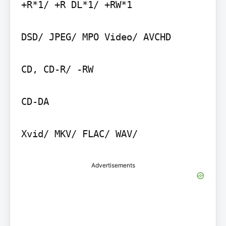
+R*1/ +R DL*1/ +RW*1

DSD/ JPEG/ MPO Video/ AVCHD

CD, CD-R/ -RW

CD-DA

Xvid/ MKV/ FLAC/ WAV/
Advertisements