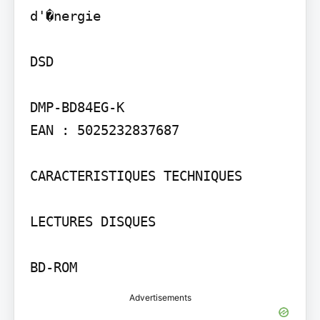
d'�nergie

DSD

DMP-BD84EG-K

EAN : 5025232837687

CARACTERISTIQUES TECHNIQUES

LECTURES DISQUES

BD-ROM
Advertisements