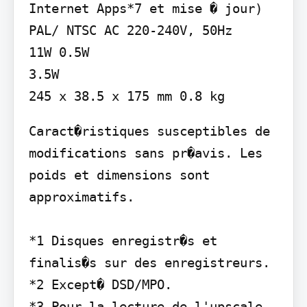
Internet Apps*7 et mise � jour)

PAL/ NTSC AC 220-240V, 50Hz

11W 0.5W

3.5W

Caract�ristiques susceptibles de 
modifications sans pr�avis. Les 
poids et dimensions sont 
approximatifs.

*1 Disques enregistr�s et 
finalis�s sur des enregistreurs.

*2 Except� DSD/MPO.

*3 Pour la lecture de l'upscale 