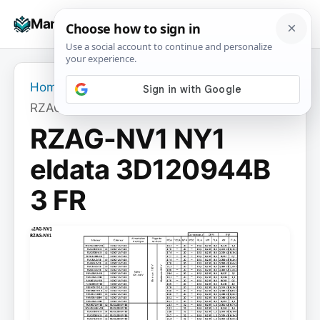
Skip
☰
Manuals+
to
To
content
na
Home
›
RZAG-NV1 NY1 eldata 3D120944B 3 FR
RZAG-NV1 NY1
eldata 3D120944B
3 FR