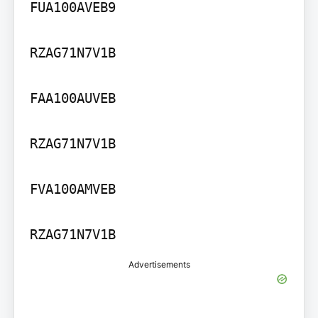
FUA100AVEB9

RZAG71N7V1B

FAA100AUVEB

RZAG71N7V1B

FVA100AMVEB

Advertisements