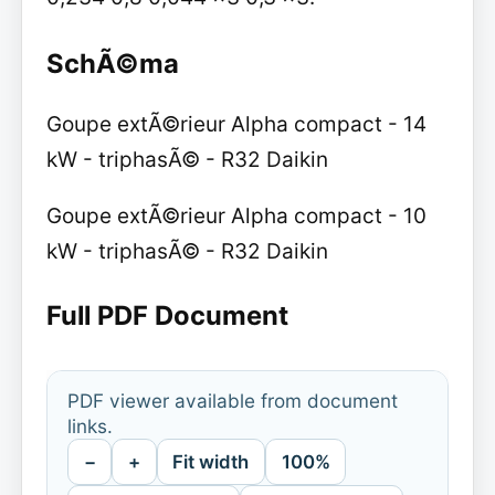
SchÃ©ma
Goupe extÃ©rieur Alpha compact - 14
kW - triphasÃ© - R32 Daikin
Goupe extÃ©rieur Alpha compact - 10
kW - triphasÃ© - R32 Daikin
Full PDF Document
PDF viewer available from document
links.
−
+
Fit width
100%