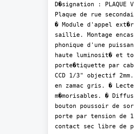
D�signation : PLAQUE V
Plaque de rue secondai
� Module d'appel ext�r
saillie. Montage encas
phonique d'une puissan
haute luminosit� et to
porte�tiquette par cab
CCD 1/3" objectif 2mm.
en zamac gris. � Lecte
m�morisables. � Diffus
bouton poussoir de sor
porte par tension de 1
contact sec libre de p