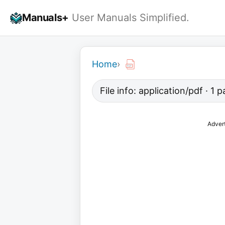
Skip
Manuals+
User Manuals Simplified.
to
content
Home
›
File info: application/pdf · 1
Adver