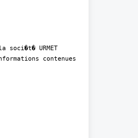
a soci�t� URMET 
formations contenues 