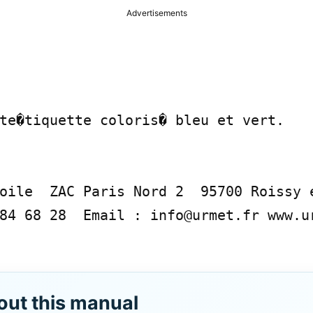
Advertisements
te�tiquette coloris� bleu et vert.

oile  ZAC Paris Nord 2  95700 Roissy e
84 68 28  Email : info@urmet.fr www.ur
out this manual