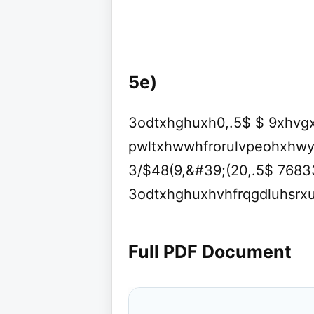
5e)
3odtxhghuxh0,.5$ $ 9xhvg
pwltxhwwhfrorulvpeohxhwy
3/$48(9,&#39;(20,.5$ 7683
3odtxhghuxhvhfrqgdluhsrx
Full PDF Document