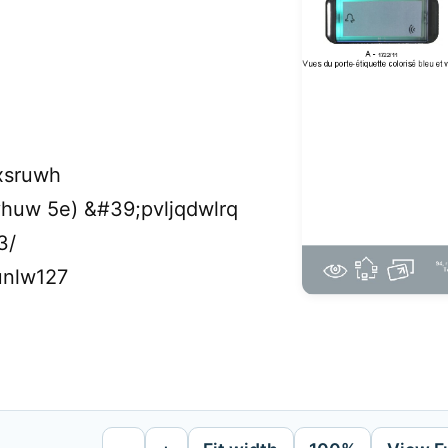
xsruwh
huw 5e) &#39;pvljqdwlrq
3/
unlw127