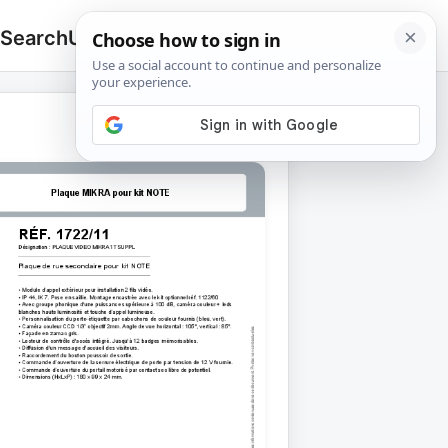
 Search
Upload
🔍
Search
for: