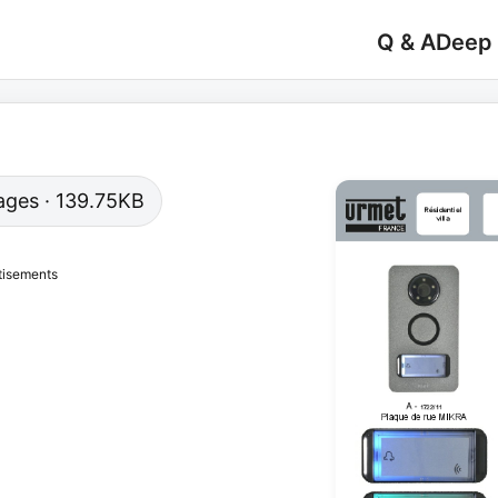
Q & A
Deep
 pages · 139.75KB
tisements