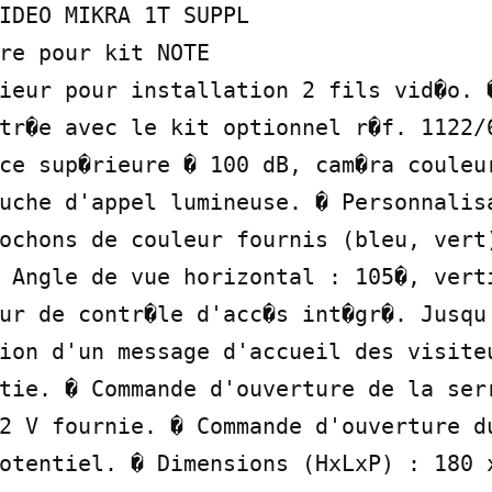
IDEO MIKRA 1T SUPPL

re pour kit NOTE

ieur pour installation 2 fils vid�o. �
tr�e avec le kit optionnel r�f. 1122/6
ce sup�rieure � 100 dB, cam�ra couleur
uche d'appel lumineuse. � Personnalisa
ochons de couleur fournis (bleu, vert)
 Angle de vue horizontal : 105�, verti
ur de contr�le d'acc�s int�gr�. Jusqu'
ion d'un message d'accueil des visiteu
tie. � Commande d'ouverture de la serr
2 V fournie. � Commande d'ouverture du
otentiel. � Dimensions (HxLxP) : 180 