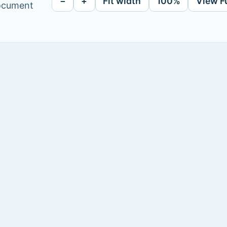
−
+
Fit width
100%
View F
document