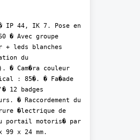
 IP 44, IK 7. Pose en 
0 � Avec groupe 
 + leds blanches 
tion du 
. � Cam�ra couleur 
cal : 85�. � Fa�ade 
� 12 badges 
rs. � Raccordement du 
ure �lectrique de 
 portail motoris� par 
x 99 x 24 mm.