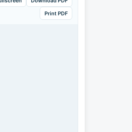
ullscreen
Download PDF
Print PDF