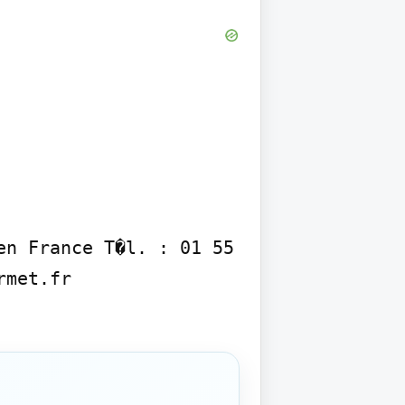
n France T�l. : 01 55 
met.fr
