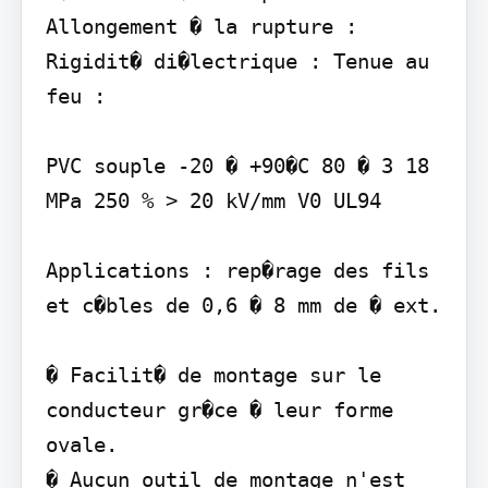
Allongement � la rupture : 
Rigidit� di�lectrique : Tenue au 
feu :

PVC souple -20 � +90�C 80 � 3 18 
MPa 250 % > 20 kV/mm V0 UL94

Applications : rep�rage des fils 
et c�bles de 0,6 � 8 mm de � ext.

� Facilit� de montage sur le 
conducteur gr�ce � leur forme 
ovale.

� Aucun outil de montage n'est 