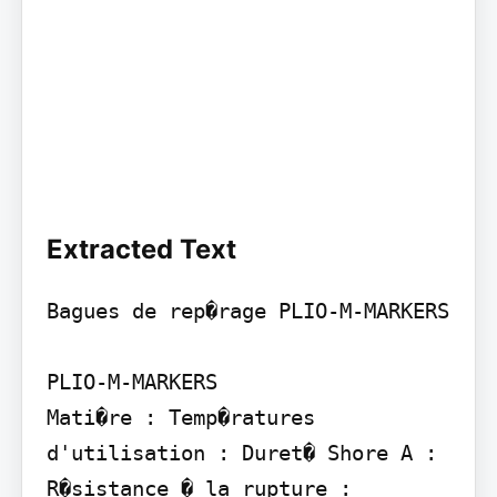
Extracted Text
Bagues de rep�rage PLIO-M-MARKERS

PLIO-M-MARKERS

Mati�re : Temp�ratures 
d'utilisation : Duret� Shore A : 
R�sistance � la rupture : 