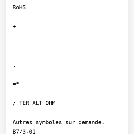
RoHS

+

-

.

=*

/ TER ALT OHM

Autres symboles sur demande. 
B7/3-01
