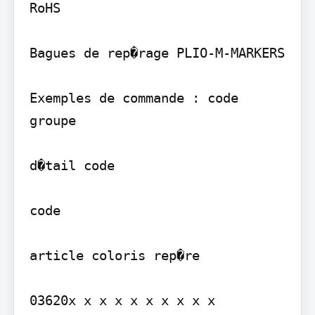
RoHS

Bagues de rep�rage PLIO-M-MARKERS

Exemples de commande : code

groupe

d�tail code

code

article coloris rep�re

03620x x x x x x x x x x