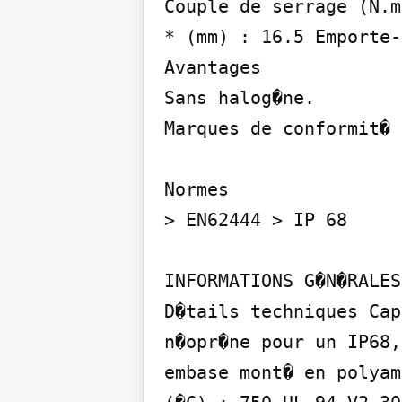
Couple de serrage (N.m
* (mm) : 16.5 Emporte-
Avantages

Sans halog�ne.

Marques de conformit�

Normes

> EN62444 > IP 68

INFORMATIONS G�N�RALES

D�tails techniques Cap
n�opr�ne pour un IP68,
embase mont� en polyam