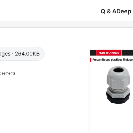
Q & A
Deep
 pages · 264.00KB
tisements