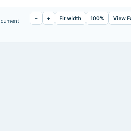
−
+
Fit width
100%
View F
document