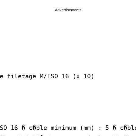
Advertisements
e filetage M/ISO 16 (x 10)

SO 16 � c�ble minimum (mm) : 5 � c�ble