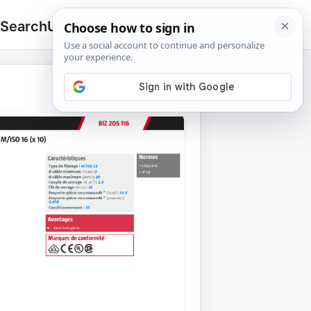
 Search
Upload
🔍
Search
for: