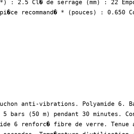
*) : 2.5 Cl� de serrage (mm) : 22 Empo
pi�ce recommand� * (pouces) : 0.650 Co
uchon anti-vibrations. Polyamide 6. Ba
 5 bars (50 m) pendant 30 minutes. Con
ide 6 renforc� fibre de verre. Tenue a