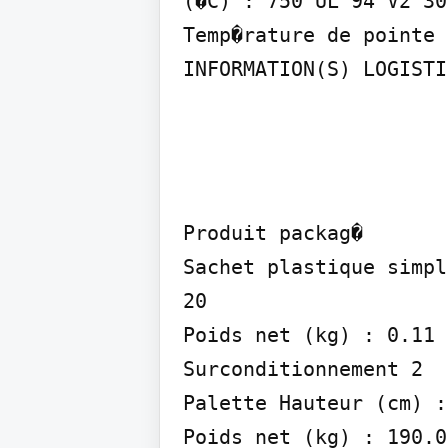
(�C) : 750 UL 94 V2 30
Temp�rature de pointe 
INFORMATION(S) LOGISTI
Produit packag�

Sachet plastique simpl
20

Poids net (kg) : 0.11 
Surconditionnement 2

Palette Hauteur (cm) :
Poids net (kg) : 190.0