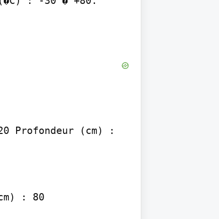
�C) : -30 � +80. 
0 Profondeur (cm) : 
m) : 80
