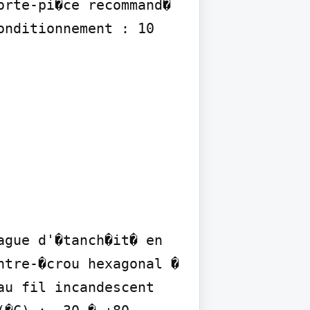
rte-pi�ce recommand� 
nditionnement : 10

gue d'�tanch�it� en 
tre-�crou hexagonal � 
u fil incandescent 