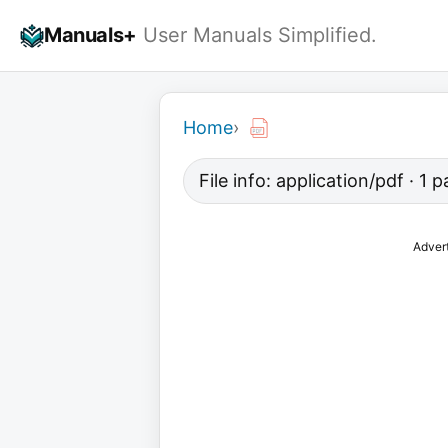
Skip
Manuals+
User Manuals Simplified.
to
content
Home
›
File info: application/pdf · 1
Adver