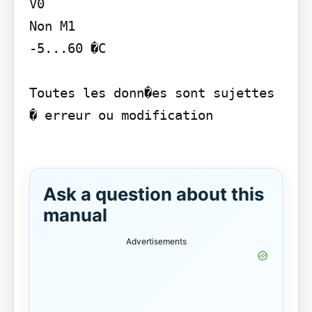
V0

Non M1

-5...60 �C

Toutes les donn�es sont sujettes 
� erreur ou modification

Ask a question about this
manual
Advertisements