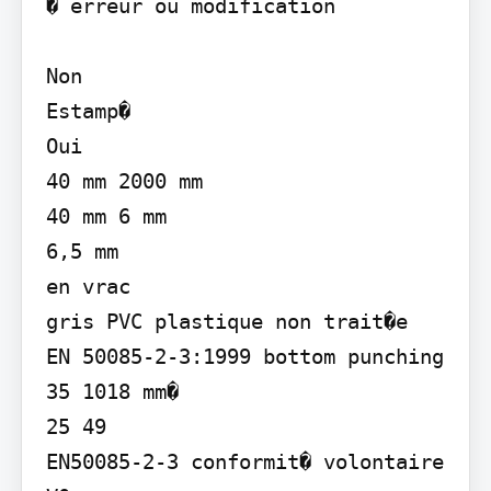
� erreur ou modification

Non

Estamp�

Oui

40 mm 2000 mm

40 mm 6 mm

6,5 mm

en vrac

gris PVC plastique non trait�e

EN 50085-2-3:1999 bottom punching

35 1018 mm�

25 49

EN50085-2-3 conformit� volontaire
