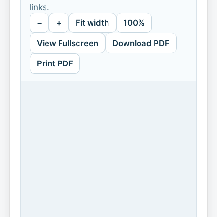
links.
−
+
Fit width
100%
View Fullscreen
Download PDF
Print PDF