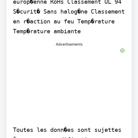
europ�enne RoHs Classement UL 94 
S�curit� Sans halog�ne Classement 
en r�action au feu Temp�rature 
Temp�rature ambiante
Advertisements
Toutes les donn�es sont sujettes 