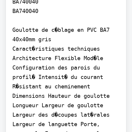
BA740040

BA740040

Goulotte de c�blage en PVC BA7 
40x40mm gris

Caract�ristiques techniques

Architecture Flexible Mod�le 
Configuration des parois du 
profil� Intensit� du courant 
R�sistant au cheminement 
Dimensions Hauteur de goulotte 
Longueur Largeur de goulotte 
Largeur des d�coupes lat�rales 
Largeur de languette Porte, 