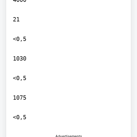
21

<0,5

1030

<0,5

1075

Advertisements