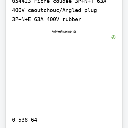
054423 Fiche coudée 3P+N+T 63A 
400V caoutchouc/Angled plug 
3P+N+E 63A 400V rubber
Advertisements
0 538 64
