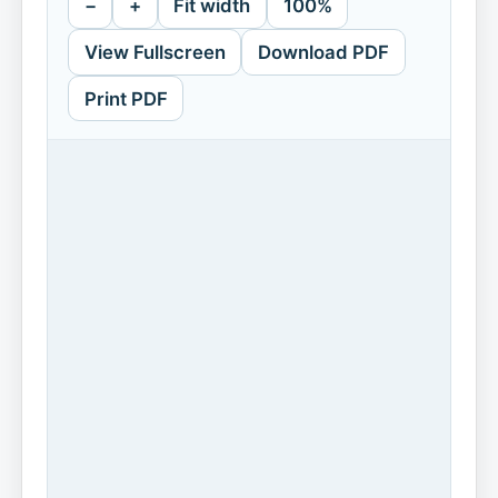
−
+
Fit width
100%
View Fullscreen
Download PDF
Print PDF