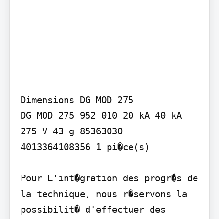
Dimensions DG MOD 275

DG MOD 275 952 010 20 kA 40 kA 
275 V 43 g 85363030

4013364108356 1 pi�ce(s)

Pour L'int�gration des progr�s de 
la technique, nous r�servons la 
possibilit� d'effectuer des 