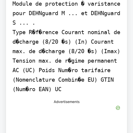
Module de protection � varistance 
pour DEHNguard M ... et DEHNguard 
S ... .

Type R�f�rence Courant nominal de 
d�charge (8/20 �s) (In) Courant 
max. de d�charge (8/20 �s) (Imax) 
Tension max. de r�gime permanent 
AC (UC) Poids Num�ro tarifaire 
(Nomenclature Combin�e EU) GTIN 
(Num�ro EAN) UC
Advertisements