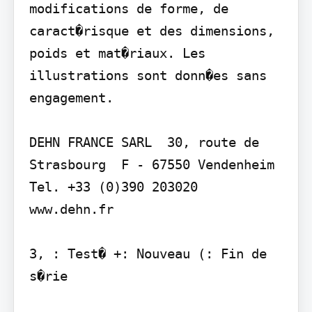
modifications de forme, de 
caract�risque et des dimensions, 
poids et mat�riaux. Les 
illustrations sont donn�es sans 
engagement.

DEHN FRANCE SARL  30, route de 
Strasbourg  F - 67550 Vendenheim  
Tel. +33 (0)390 203020  
www.dehn.fr

3, : Test� +: Nouveau (: Fin de 
s�rie
