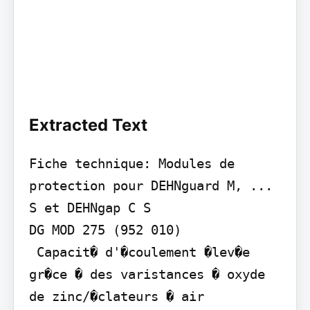
Extracted Text
Fiche technique: Modules de 
protection pour DEHNguard M, ... 
S et DEHNgap C S

DG MOD 275 (952 010)

 Capacit� d'�coulement �lev�e 
gr�ce � des varistances � oxyde 
de zinc/�clateurs � air 