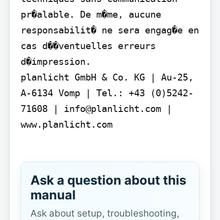
pr�alable. De m�me, aucune 
responsabilit� ne sera engag�e en 
cas d��ventuelles erreurs 
d�impression.

planlicht GmbH & Co. KG | Au-25, 
A-6134 Vomp | Tel.: +43 (0)5242-
71608 | info@planlicht.com | 
www.planlicht.com

Ask a question about this
manual
Ask about setup, troubleshooting,