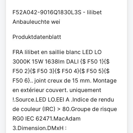
F52A042-9016Q1830L3S - lilibet
Anbauleuchte wei
Produktdatenblatt
FRA lilibet en saillie blanc LED LO
3000K 15W 1638lm DALI {$ F50 1}{$
F50 2}{$ F50 3}{$ F50 4}{$ F50 5}{$
F50 6}.. joint creux de 15 mm. Montage
en extérieur couvert. uniquement
!.Source.LED LO.EEI A .Indice de rendu
de couleur (IRC) > 80.Groupe de risque
RG0 IEC 62471.MacAdam
3.Dimension.DMxH :