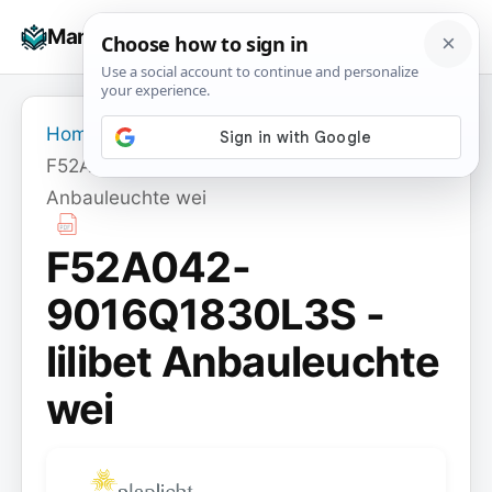
Skip
☰
Manuals+
to
To
content
na
Home
›
F52A042-9016Q1830L3S - lilibet
Anbauleuchte wei
F52A042-
9016Q1830L3S -
lilibet Anbauleuchte
wei