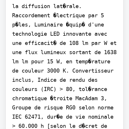
la diffusion lat�rale. 
Raccordement �lectrique par 5 
p�les, Luminaire �quip� d'une 
technologie LED innovante avec 
une efficacit� de 108 lm par W et 
une flux lumineux sortant de 1638 
lm lm pour 15 W, en temp�rature 
de couleur 3000 K. Convertisseur 
inclus, Indice de rendu des 
couleurs (IRC) > 80, tol�rance 
chromatique �troite MacAdam 3, 
Groupe de risque RG0 selon norme 
IEC 62471, dur�e de vie nominale 
> 60.000 h [selon le d�cret de 