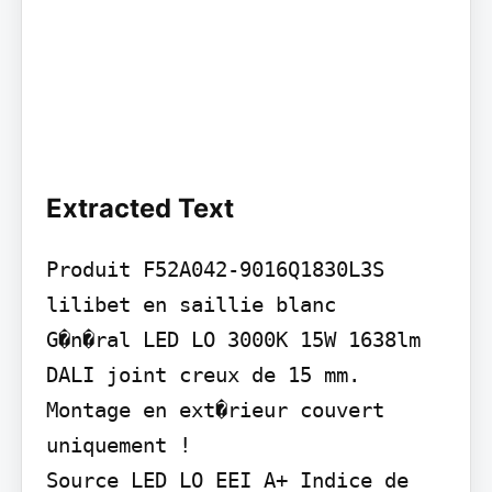
Extracted Text
Produit F52A042-9016Q1830L3S 
lilibet en saillie blanc

G�n�ral LED LO 3000K 15W 1638lm 
DALI joint creux de 15 mm. 
Montage en ext�rieur couvert 
uniquement !

Source LED LO EEI A+ Indice de 