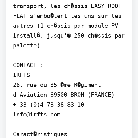
transport, les ch�ssis EASY ROOF 
FLAT s'embo�tent les uns sur les 
autres (1 ch�ssis par module PV 
install�, jusqu'� 250 ch�ssis par 
palette).

CONTACT :

IRFTS

26, rue du 35 �me R�giment 
d'Aviation 69500 BRON (FRANCE)

+ 33 (0)4 78 38 83 10 
info@irfts.com

Caract�ristiques
