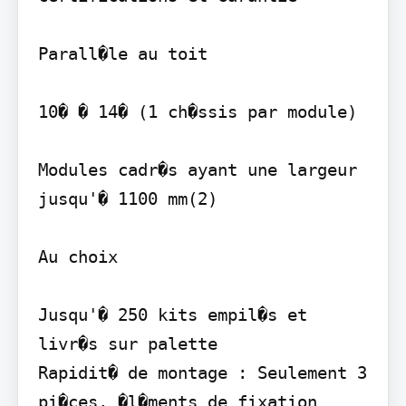
Parall�le au toit

10� � 14� (1 ch�ssis par module)

Modules cadr�s ayant une largeur 
jusqu'� 1100 mm(2)

Au choix

Jusqu'� 250 kits empil�s et 
livr�s sur palette

Rapidit� de montage : Seulement 3 
pi�ces, �l�ments de fixation 