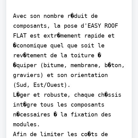
Avec son nombre r�duit de 
composants, la pose d'EASY ROOF 
FLAT est extr�mement rapide et 
�conomique quel que soit le 
rev�tement de la toiture � 
�quiper (bitume, membrane, b�ton, 
graviers) et son orientation 
(Sud, Est/Ouest).

L�ger et robuste, chaque ch�ssis 
int�gre tous les composants 
n�cessaires � la fixation des 
modules.

Afin de limiter les co�ts de 