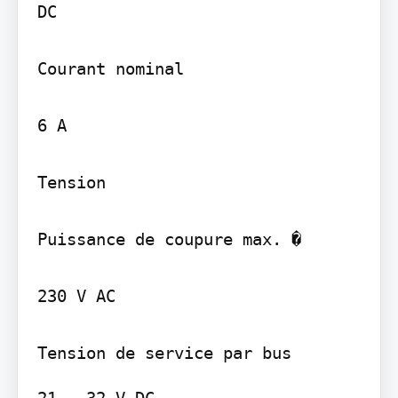
DC

Courant nominal

6 A

Tension

Puissance de coupure max. �

230 V AC

21...32 V DC
