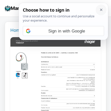
Skip
☰
Manuals+
to
To
content
na
Home
›
Sign in with Google