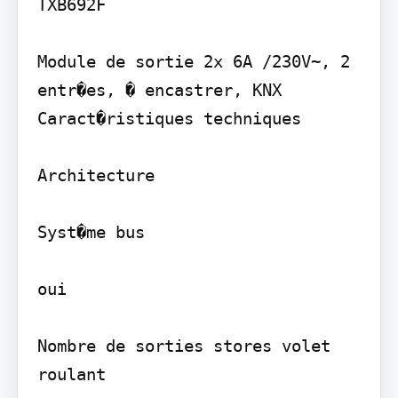
TXB692F

Module de sortie 2x 6A /230V~, 2 
entr�es, � encastrer, KNX 
Caract�ristiques techniques

Architecture

Syst�me bus

oui

Nombre de sorties stores volet 
roulant
