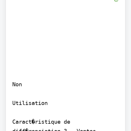
Non

Utilisation

Caract�ristique de 
diff�renciation 3 - Ventes
