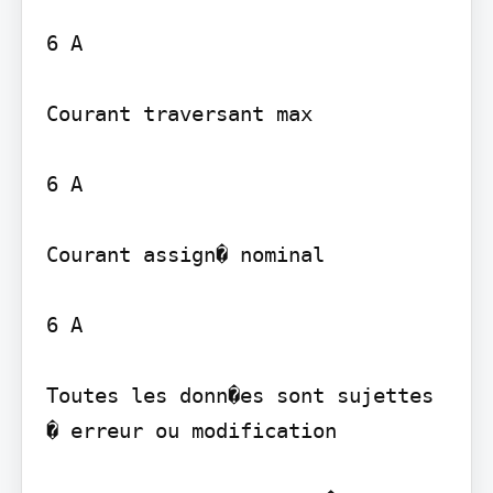
6 A

Courant traversant max

6 A

Courant assign� nominal

6 A

Toutes les donn�es sont sujettes 
� erreur ou modification
