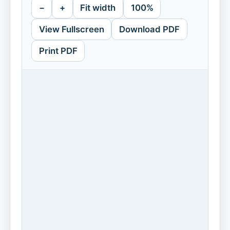
−
+
Fit width
100%
View Fullscreen
Download PDF
Print PDF